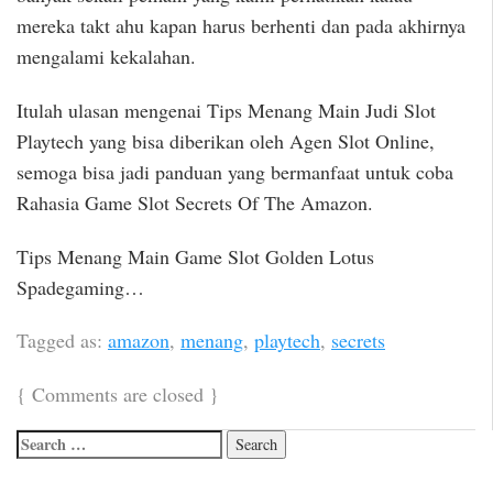
mereka takt ahu kapan harus berhenti dan pada akhirnya
mengalami kekalahan.
Itulah ulasan mengenai Tips Menang Main Judi Slot
Playtech yang bisa diberikan oleh Agen Slot Online,
semoga bisa jadi panduan yang bermanfaat untuk coba
Rahasia Game Slot Secrets Of The Amazon.
Tips Menang Main Game Slot Golden Lotus
Spadegaming…
Tagged as:
amazon
,
menang
,
playtech
,
secrets
{
Comments are closed
}