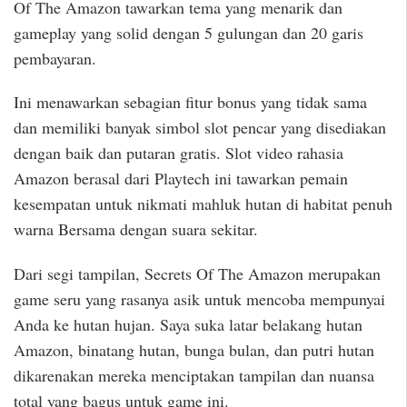
Of The Amazon tawarkan tema yang menarik dan
gameplay yang solid dengan 5 gulungan dan 20 garis
pembayaran.
Ini menawarkan sebagian fitur bonus yang tidak sama
dan memiliki banyak simbol slot pencar yang disediakan
dengan baik dan putaran gratis. Slot video rahasia
Amazon berasal dari Playtech ini tawarkan pemain
kesempatan untuk nikmati mahluk hutan di habitat penuh
warna Bersama dengan suara sekitar.
Dari segi tampilan, Secrets Of The Amazon merupakan
game seru yang rasanya asik untuk mencoba mempunyai
Anda ke hutan hujan. Saya suka latar belakang hutan
Amazon, binatang hutan, bunga bulan, dan putri hutan
dikarenakan mereka menciptakan tampilan dan nuansa
total yang bagus untuk game ini.