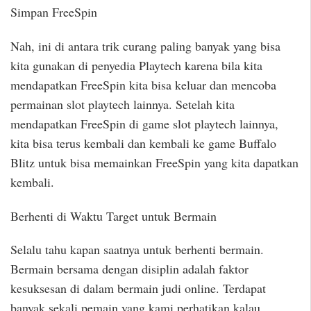
Simpan FreeSpin
Nah, ini di antara trik curang paling banyak yang bisa
kita gunakan di penyedia Playtech karena bila kita
mendapatkan FreeSpin kita bisa keluar dan mencoba
permainan slot playtech lainnya. Setelah kita
mendapatkan FreeSpin di game slot playtech lainnya,
kita bisa terus kembali dan kembali ke game Buffalo
Blitz untuk bisa memainkan FreeSpin yang kita dapatkan
kembali.
Berhenti di Waktu Target untuk Bermain
Selalu tahu kapan saatnya untuk berhenti bermain.
Bermain bersama dengan disiplin adalah faktor
kesuksesan di dalam bermain judi online. Terdapat
banyak sekali pemain yang kami perhatikan kalau