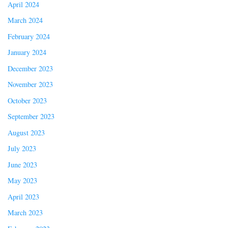
April 2024
March 2024
February 2024
January 2024
December 2023
November 2023
October 2023
September 2023
August 2023
July 2023
June 2023
May 2023
April 2023
March 2023