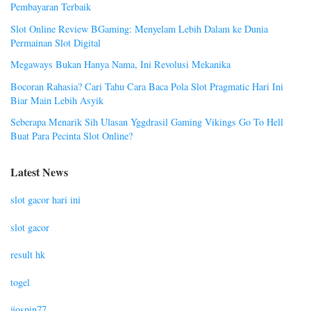
Pembayaran Terbaik
Slot Online Review BGaming: Menyelam Lebih Dalam ke Dunia
Permainan Slot Digital
Megaways Bukan Hanya Nama, Ini Revolusi Mekanika
Bocoran Rahasia? Cari Tahu Cara Baca Pola Slot Pragmatic Hari Ini
Biar Main Lebih Asyik
Seberapa Menarik Sih Ulasan Yggdrasil Gaming Vikings Go To Hell
Buat Para Pecinta Slot Online?
Latest News
slot gacor hari ini
slot gacor
result hk
togel
ijospin77