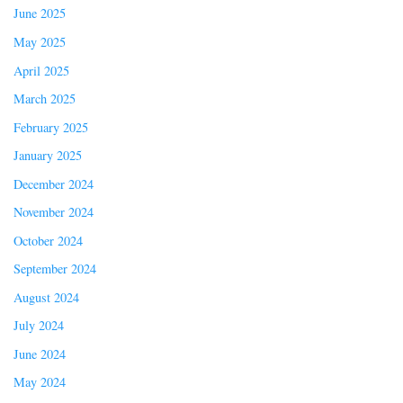
June 2025
May 2025
April 2025
March 2025
February 2025
January 2025
December 2024
November 2024
October 2024
September 2024
August 2024
July 2024
June 2024
May 2024