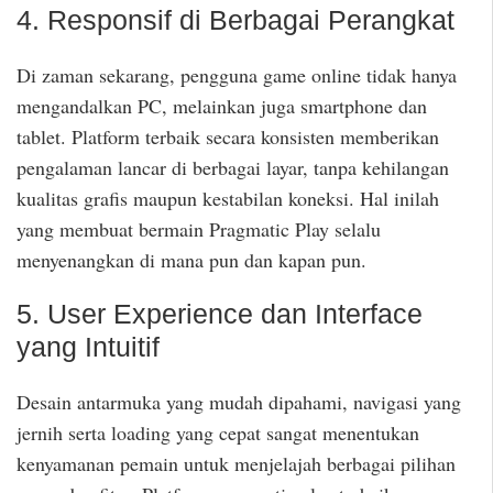
4. Responsif di Berbagai Perangkat
Di zaman sekarang, pengguna game online tidak hanya
mengandalkan PC, melainkan juga smartphone dan
tablet. Platform terbaik secara konsisten memberikan
pengalaman lancar di berbagai layar, tanpa kehilangan
kualitas grafis maupun kestabilan koneksi. Hal inilah
yang membuat bermain Pragmatic Play selalu
menyenangkan di mana pun dan kapan pun.
5. User Experience dan Interface
yang Intuitif
Desain antarmuka yang mudah dipahami, navigasi yang
jernih serta loading yang cepat sangat menentukan
kenyamanan pemain untuk menjelajah berbagai pilihan