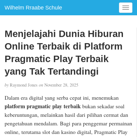
Wilhelm Rraabe Schule
T
o
g
g
Menjelajahi Dunia Hiburan
l
e
Online Terbaik di Platform
n
a
Pragmatic Play Terbaik
v
yang Tak Tertandingi
i
g
a
by
Raymond Jones
on
November 28, 2025
t
i
Dalam era digital yang serba cepat ini, menemukan
o
platform pragmatic play terbaik
bukan sekadar soal
n
keberuntungan, melainkan hasil dari pilihan cermat dan
pengetahuan mendalam. Bagi para penggemar permainan
online, terutama slot dan kasino digital, Pragmatic Play