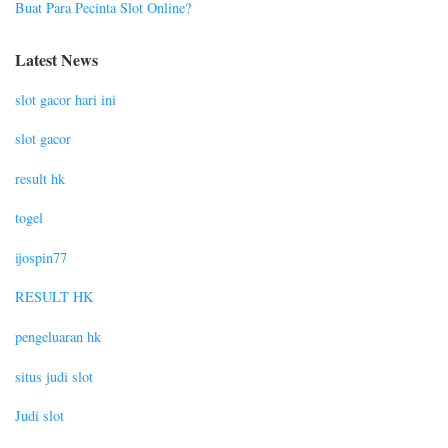
Buat Para Pecinta Slot Online?
Latest News
slot gacor hari ini
slot gacor
result hk
togel
ijospin77
RESULT HK
pengeluaran hk
situs judi slot
Judi slot