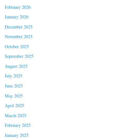
February 2026
January 2026
December 2025
November 2025
October 2025
September 2025
August 2025
July 2025
June 2025
May 2025
April 2025
March 2025
February 2025
January 2025