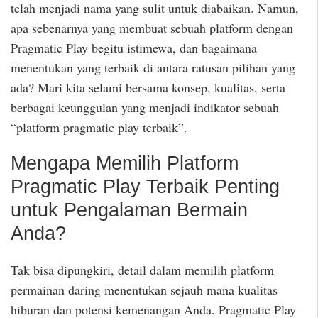
telah menjadi nama yang sulit untuk diabaikan. Namun,
apa sebenarnya yang membuat sebuah platform dengan
Pragmatic Play begitu istimewa, dan bagaimana
menentukan yang terbaik di antara ratusan pilihan yang
ada? Mari kita selami bersama konsep, kualitas, serta
berbagai keunggulan yang menjadi indikator sebuah
“platform pragmatic play terbaik”.
Mengapa Memilih Platform
Pragmatic Play Terbaik Penting
untuk Pengalaman Bermain
Anda?
Tak bisa dipungkiri, detail dalam memilih platform
permainan daring menentukan sejauh mana kualitas
hiburan dan potensi kemenangan Anda. Pragmatic Play