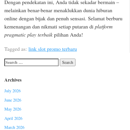
Dengan pendekatan ini, Anda tidak sekadar bermain –
melainkan benar-benar menaklukkan dunia hiburan
online dengan bijak dan penuh sensasi. Selamat berburu
kemenangan dan nikmati setiap putaran di
platform
pragmatic play terbaik
pilihan Anda!
Tagged as:
link slot promo terbaru
Archives
July 2026
June 2026
May 2026
April 2026
March 2026