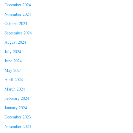
December 2024
November 2024
October 2024
September 2024
August 2024
July 2024
June 2024
May 2024
April 2024
March 2024
February 2024
January 2024
December 2023
November 2023