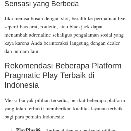
Sensasi yang Berbeda
Jika merasa bosan dengan slot, beralih ke permainan live
seperti baccarat, roulette, atau blackjack dapat
menambah adrenaline sekaligus pengalaman sosial yang
kaya karena Anda berinteraksi langsung dengan dealer
dan pemain lain.
Rekomendasi Beberapa Platform
Pragmatic Play Terbaik di
Indonesia
Meski banyak pilihan tersedia, berikut beberapa platform
yang telah terbukti memberikan kualitas layanan terbaik
bagi para pemain Indonesia:
PlayPlus88
– Terkenal dengan berbagai pilihan