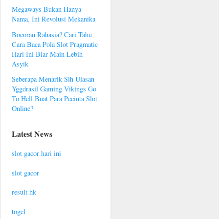
Megaways Bukan Hanya
Nama, Ini Revolusi Mekanika
Bocoran Rahasia? Cari Tahu
Cara Baca Pola Slot Pragmatic
Hari Ini Biar Main Lebih
Asyik
Seberapa Menarik Sih Ulasan
Yggdrasil Gaming Vikings Go
To Hell Buat Para Pecinta Slot
Online?
Latest News
slot gacor hari ini
slot gacor
result hk
togel