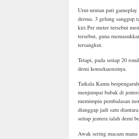
Urut-urutan pati gameplay 
derma. 3 gelung sanggup ta
kiri.Per meter tersebut me
tersebut, guna memasukka
tersangkut.
Tetapi, pada setiap 20 rond
demi konsekuensinya.
Tatkala Kamu berpengaruh
menjumpai babak di jenter
memimpin pembalasan insta
dianggap jadi satu diantar
setiap jentera ialah demi 
Awak sering macam mana te