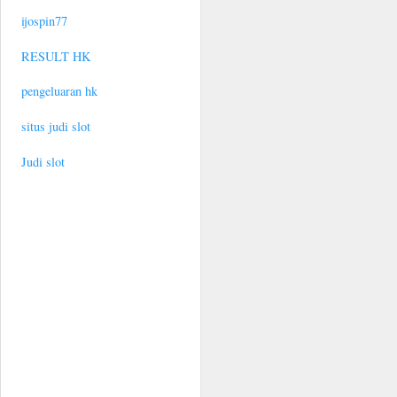
ijospin77
RESULT HK
pengeluaran hk
situs judi slot
Judi slot