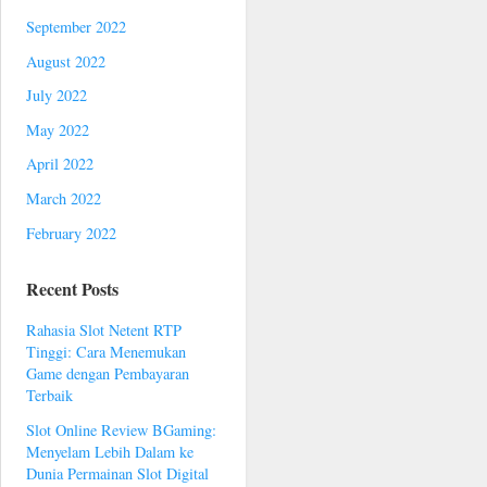
September 2022
August 2022
July 2022
May 2022
April 2022
March 2022
February 2022
Recent Posts
Rahasia Slot Netent RTP
Tinggi: Cara Menemukan
Game dengan Pembayaran
Terbaik
Slot Online Review BGaming:
Menyelam Lebih Dalam ke
Dunia Permainan Slot Digital