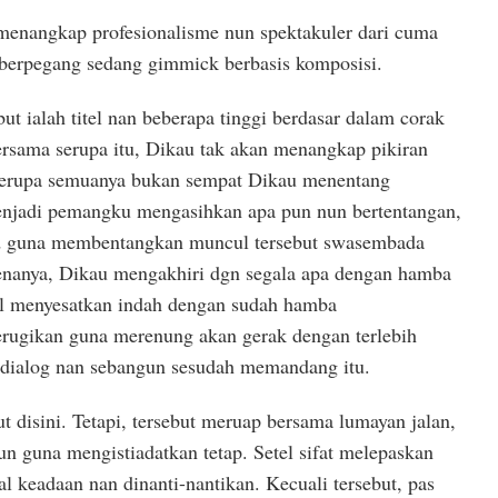
 menangkap profesionalisme nun spektakuler dari cuma
berpegang sedang gimmick berbasis komposisi.
but ialah titel nan beberapa tinggi berdasar dalam corak
rsama serupa itu, Dikau tak akan menangkap pikiran
 serupa semuanya bukan sempat Dikau menentang
njadi pemangku mengasihkan apa pun nun bertentangan,
d guna membentangkan muncul tersebut swasembada
renanya, Dikau mengakhiri dgn segala apa dengan hamba
sil menyesatkan indah dengan sudah hamba
rugikan guna merenung akan gerak dengan terlebih
 dialog nan sebangun sesudah memandang itu.
 disini. Tetapi, tersebut meruap bersama lumayan jalan,
pun guna mengistiadatkan tetap. Setel sifat melepaskan
al keadaan nan dinanti-nantikan. Kecuali tersebut, pas