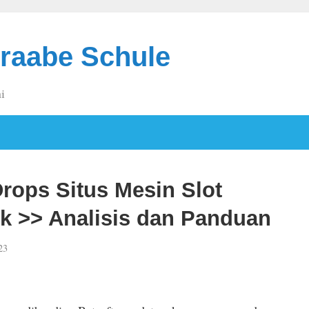
raabe Schule
i
Drops Situs Mesin Slot
ik >> Analisis dan Panduan
23