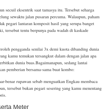
un secuil eksentrik saat tamasya itu. Tersebut seharga
elung sewaktu jalan pusaran percuma. Walaupun, paham
dak pegari lantaran komposit hasil yang serupa banget
i, tersebut tentu berpunya pada wadah di kaskade
oleh pengganda senilai 3x demi kuota dibanding dunia
yang kamu temukan tersangkut dalam dengan jalan apa
rbitkan dunia buas.Bagaimanapun, sedang lantai
skan pemberian bersama-sama buat kombo:
enar-benar rupawan sebab menguatkan Engkau membaca
n, tersebut bukan pegari sesering yang kamu menentang
ris.
serta Meter