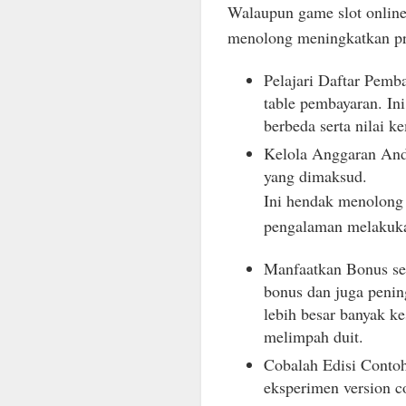
Walaupun game slot online 
menolong meningkatkan pr
Pelajari Daftar Pem
table pembayaran. In
berbeda serta nilai 
Kelola Anggaran Anda
yang dimaksud.
Ini hendak menolong 
pengalaman melakuka
Manfaatkan Bonus se
bonus dan juga penin
lebih besar banyak 
melimpah duit.
Cobalah Edisi Conto
eksperimen version c