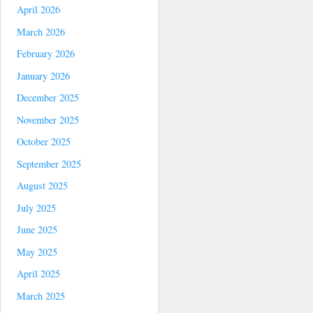
April 2026
March 2026
February 2026
January 2026
December 2025
November 2025
October 2025
September 2025
August 2025
July 2025
June 2025
May 2025
April 2025
March 2025