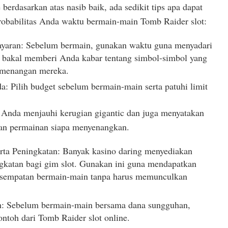
berdasarkan atas nasib baik, ada sedikit tips apa dapat
obabilitas Anda waktu bermain-main Tomb Raider slot:
bayaran: Sebelum bermain, gunakan waktu guna menyadari
i bakal memberi Anda kabar tentang simbol-simbol yang
kemenangan mereka.
: Pilih budget sebelum bermain-main serta patuhi limit
Anda menjauhi kerugian gigantic dan juga menyatakan
n permainan siapa menyenangkan.
rta Peningkatan: Banyak kasino daring menyediakan
gkatan bagi gim slot. Gunakan ini guna mendapatkan
kesempatan bermain-main tanpa harus memunculkan
h: Sebelum bermain-main bersama dana sungguhan,
ontoh dari Tomb Raider slot online.