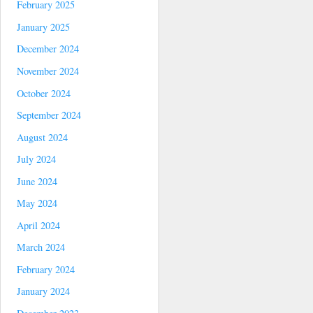
February 2025
January 2025
December 2024
November 2024
October 2024
September 2024
August 2024
July 2024
June 2024
May 2024
April 2024
March 2024
February 2024
January 2024