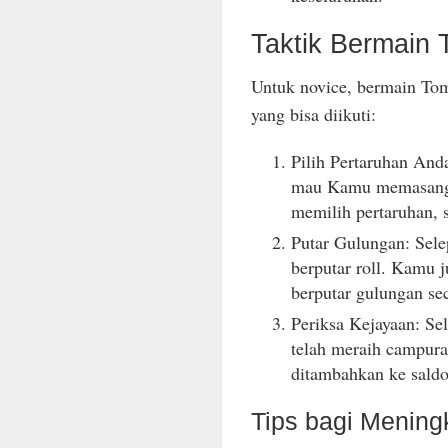
Taktik Bermain 
Untuk novice, bermain Tom
yang bisa diikuti:
Pilih Pertaruhan And
mau Kamu memasang. 
memilih pertaruhan, s
Putar Gulungan: Sele
berputar roll. Kamu 
berputar gulungan sec
Periksa Kejayaan: Se
telah meraih campuran
ditambahkan ke saldo
Tips bagi Meningk