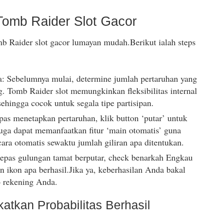
Tomb Raider Slot Gacor
b Raider slot gacor lumayan mudah.Berikut ialah steps
a: Sebelumnya mulai, determine jumlah pertaruhan yang
Tomb Raider slot memungkinkan fleksibilitas internal
ehingga cocok untuk segala tipe partisipan.
pas menetapkan pertaruhan, klik button ‘putar’ untuk
juga dapat memanfaatkan fitur ‘main otomatis’ guna
ara otomatis sewaktu jumlah giliran apa ditentukan.
lepas gulungan tamat berputar, check benarkah Engkau
 ikon apa berhasil.Jika ya, keberhasilan Anda bakal
 rekening Anda.
atkan Probabilitas Berhasil