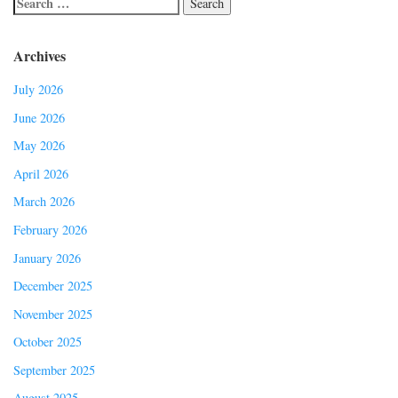
Archives
July 2026
June 2026
May 2026
April 2026
March 2026
February 2026
January 2026
December 2025
November 2025
October 2025
September 2025
August 2025