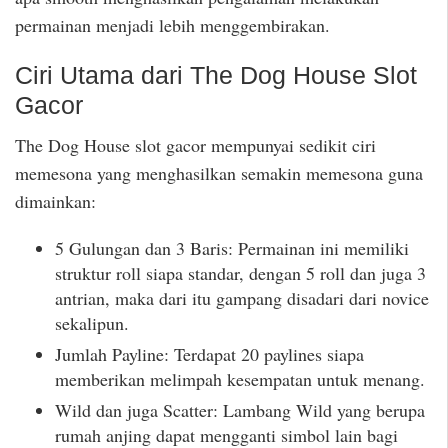
permainan menjadi lebih menggembirakan.
Ciri Utama dari The Dog House Slot
Gacor
The Dog House slot gacor mempunyai sedikit ciri
memesona yang menghasilkan semakin memesona guna
dimainkan:
5 Gulungan dan 3 Baris: Permainan ini memiliki
struktur roll siapa standar, dengan 5 roll dan juga 3
antrian, maka dari itu gampang disadari dari novice
sekalipun.
Jumlah Payline: Terdapat 20 paylines siapa
memberikan melimpah kesempatan untuk menang.
Wild dan juga Scatter: Lambang Wild yang berupa
rumah anjing dapat mengganti simbol lain bagi