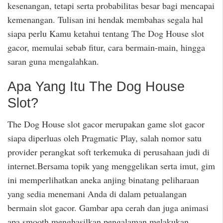
kesenangan, tetapi serta probabilitas besar bagi mencapai
kemenangan. Tulisan ini hendak membahas segala hal
siapa perlu Kamu ketahui tentang The Dog House slot
gacor, memulai sebab fitur, cara bermain-main, hingga
saran guna mengalahkan.
Apa Yang Itu The Dog House
Slot?
The Dog House slot gacor merupakan game slot gacor
siapa diperluas oleh Pragmatic Play, salah nomor satu
provider perangkat soft terkemuka di perusahaan judi di
internet.Bersama topik yang menggelikan serta imut, gim
ini memperlihatkan aneka anjing binatang peliharaan
yang sedia menemani Anda di dalam petualangan
bermain slot gacor. Gambar apa cerah dan juga animasi
apa smooth menghasilkan pengalaman melakukan