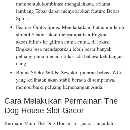
membentuk kombinasi mengalahkan, selama
lambang Tebar dapat menyebabkan feature Bebas
Spins.
Feature Gratis Spins: Mendapatkan 3 ataupun lebih
simbol Scatter akan menyampaikan Engkau
aksesibilitas ke giliran cuma-cuma, di lokasi
Engkau bisa mendapatkan lebih besar banyak
peluang guna menang tidak ada bahaya kehilangan
uang.
Bonus Sticky Wilds: Sewaktu putaran bebas, Wild
yang kelihatan akan stabil berada di tempatnya,
memperbaiki peluang kemenangan Anda.
Cara Melakukan Permainan The
Dog House Slot Gacor
Bermain-Main The Dog House slot gacor sangatlah