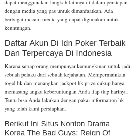
dapat menggunakan langkah lainnya di dalam persiapan
dengan media yang pas untuk dimanfaatkan. Ada
berbagai macam media yang dapat digunakan untuk
keuntungan.
Daftar Akun Di Idn Poker Terbaik
Dan Terpercaya Di Indonesia
Karena setiap orang mempunyai kemungkinan untuk jadi
sebuah pelaku dari sebuah kejahatan. Mempermainkan
togel hk dan menangkan jackpot hk prize cukup hanya
memasang angka keberuntungan Anda tiap tiap harinya.
Tentu bisa Anda lakukan dengan pakai information hk
yang telah kami persiapkan.
Berikut Ini Situs Nonton Drama
Korea The Bad Guys: Reign Of