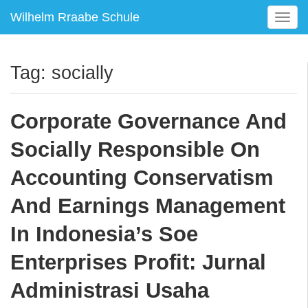
Wilhelm Rraabe Schule
T
o
g
g
Tag:
socially
l
e
n
Corporate Governance And
a
v
Socially Responsible On
i
g
Accounting Conservatism
a
And Earnings Management
t
i
In Indonesia’s Soe
o
n
Enterprises Profit: Jurnal
Administrasi Usaha