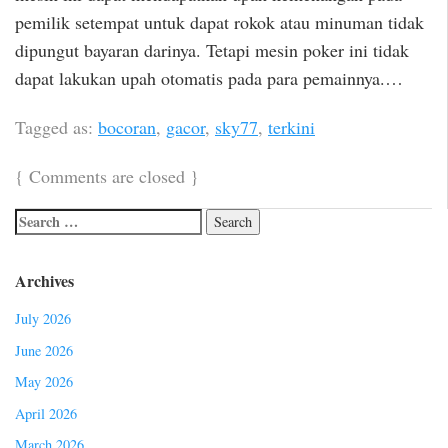
pemilik setempat untuk dapat rokok atau minuman tidak
dipungut bayaran darinya. Tetapi mesin poker ini tidak
dapat lakukan upah otomatis pada para pemainnya.…
Tagged as:
bocoran
,
gacor
,
sky77
,
terkini
{
Comments are closed
}
Archives
July 2026
June 2026
May 2026
April 2026
March 2026