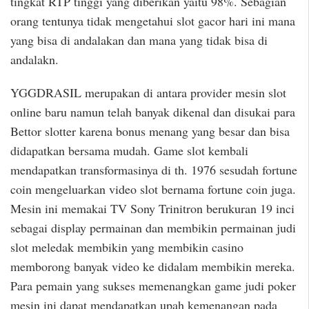
tingkat RTP tinggi yang diberikan yaitu 98%. Sebagian
orang tentunya tidak mengetahui slot gacor hari ini mana
yang bisa di andalakan dan mana yang tidak bisa di
andalakn.
YGGDRASIL merupakan di antara provider mesin slot
online baru namun telah banyak dikenal dan disukai para
Bettor slotter karena bonus menang yang besar dan bisa
didapatkan bersama mudah. Game slot kembali
mendapatkan transformasinya di th. 1976 sesudah fortune
coin mengeluarkan video slot bernama fortune coin juga.
Mesin ini memakai TV Sony Trinitron berukuran 19 inci
sebagai display permainan dan membikin permainan judi
slot meledak membikin yang membikin casino
memborong banyak video ke didalam membikin mereka.
Para pemain yang sukses memenangkan game judi poker
mesin ini dapat mendapatkan upah kemenangan pada