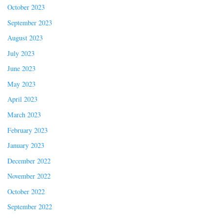
October 2023
September 2023
August 2023
July 2023
June 2023
May 2023
April 2023
March 2023
February 2023
January 2023
December 2022
November 2022
October 2022
September 2022