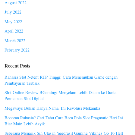
August 2022
July 2022
May 2022
April 2022
March 2022
February 2022
Recent Posts
Rahasia Slot Netent RTP Tinggi: Cara Menemukan Game dengan
Pembayaran Terbaik
Slot Online Review BGaming: Menyelam Lebih Dalam ke Dunia
Permainan Slot Digital
Megaways Bukan Hanya Nama, Ini Revolusi Mekanika
Bocoran Rahasia? Cari Tahu Cara Baca Pola Slot Pragmatic Hari Ini
Biar Main Lebih Asyik
Seberapa Menarik Sih Ulasan Yggdrasil Gaming Vikings Go To Hell