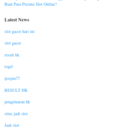
Buat Para Pecinta Slot Online?
Latest News
slot gacor hari ini
slot gacor
result hk
togel
ijospin77
RESULT HK
pengeluaran hk
situs judi slot
Judi slot