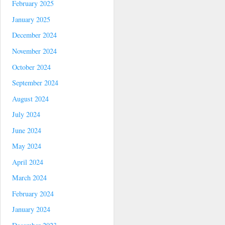
February 2025
January 2025
December 2024
November 2024
October 2024
September 2024
August 2024
July 2024
June 2024
May 2024
April 2024
March 2024
February 2024
January 2024