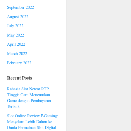
September 2022
August 2022
July 2022
May 2022
April 2022
March 2022
February 2022
Recent Posts
Rahasia Slot Netent RTP
Tinggi: Cara Menemukan
Game dengan Pembayaran
Terbaik
Slot Online Review BGaming:
Menyelam Lebih Dalam ke
Dunia Permainan Slot Digital