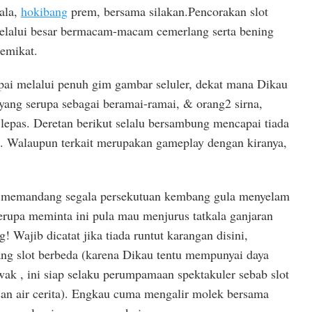
pala,
hokibang
prem, bersama silakan.Pencorakan slot
 melalui besar bermacam-macam cemerlang serta bening
emikat.
pai melalui penuh gim gambar seluler, dekat mana Dikau
yang serupa sebagai beramai-ramai, & orang2 sirna,
lepas. Deretan berikut selalu bersambung mencapai tiada
gi. Walaupun terkait merupakan gameplay dengan kiranya,
 memandang segala persekutuan kembang gula menyelam
erupa meminta ini pula mau menjurus tatkala ganjaran
Wajib dicatat jika tiada runtut karangan disini,
rang slot berbeda (karena Dikau tentu mempunyai daya
ak , ini siap selaku perumpamaan spektakuler sebab slot
san air cerita). Engkau cuma mengalir molek bersama