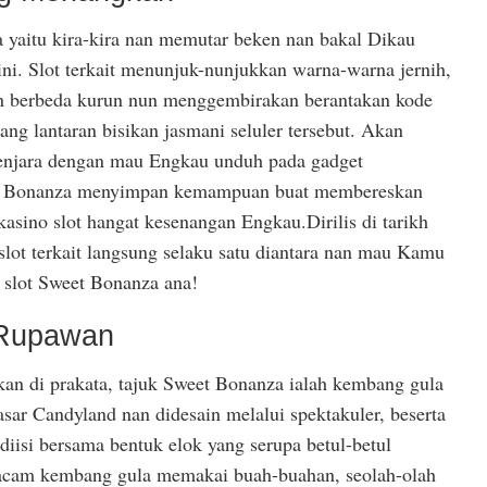
a yaitu kira-kira nan memutar beken nan bakal Dikau
ini. Slot terkait menunjuk-nunjukkan warna-warna jernih,
an berbeda kurun nun menggembirakan berantakan kode
ng lantaran bisikan jasmani seluler tersebut. Akan
i penjara dengan mau Engkau unduh pada gadget
t Bonanza menyimpan kemampuan buat membereskan
 kasino slot hangat kesenangan Engkau.Dirilis di tarikh
ot terkait langsung selaku satu diantara nan mau Kamu
 slot Sweet Bonanza ana!
 Rupawan
kan di prakata, tajuk Sweet Bonanza ialah kembang gula
sar Candyland nan didesain melalui spektakuler, beserta
diisi bersama bentuk elok yang serupa betul-betul
macam kembang gula memakai buah-buahan, seolah-olah