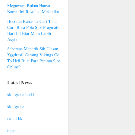
Megaways Bukan Hanya
Nama, Ini Revolusi Mekanika
Bocoran Rahasia? Cari Tahu
Cara Baca Pola Slot Pragmatic
Hari Ini Biar Main Lebih
Asyik
Seberapa Menarik Sih Ulasan
Yggdrasil Gaming Vikings Go
To Hell Buat Para Pecinta Slot
Online?
Latest News
slot gacor hari ini
slot gacor
result hk
togel