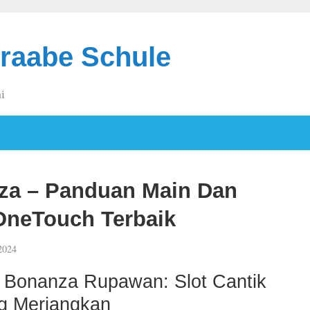
raabe Schule
i
za – Panduan Main Dan
OneTouch Terbaik
2024
t Bonanza Rupawan: Slot Cantik
g Meriangkan