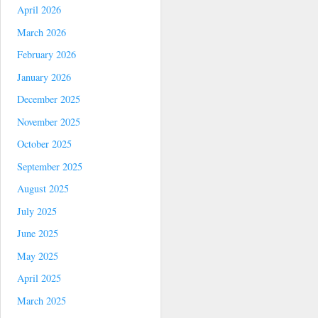
April 2026
March 2026
February 2026
January 2026
December 2025
November 2025
October 2025
September 2025
August 2025
July 2025
June 2025
May 2025
April 2025
March 2025