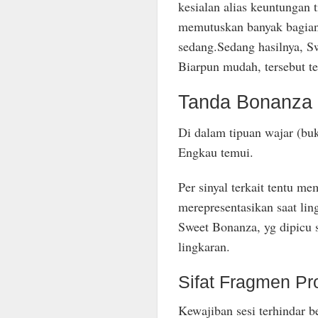
kesialan alias keuntungan
memutuskan banyak bagian 
sedang.Sedang hasilnya, S
Biarpun mudah, tersebut t
Tanda Bonanza 
Di dalam tipuan wajar (buk
Engkau temui.
Per sinyal terkait tentu m
merepresentasikan saat li
Sweet Bonanza, yg dipicu 
lingkaran.
Sifat Fragmen Pr
Kewajiban sesi terhindar