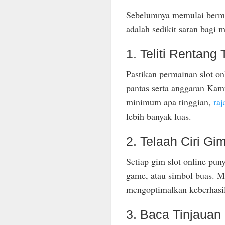
Sebelumnya memulai bermain
adalah sedikit saran bagi
1. Teliti Rentang
Pastikan permainan slot on
pantas serta anggaran Kam
minimum apa tinggian,
raj
lebih banyak luas.
2. Telaah Ciri Gi
Setiap gim slot online pun
game, atau simbol buas. M
mengoptimalkan keberhasi
3. Baca Tinjauan 