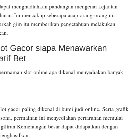
 dapat menghadiahkan pandangan mengenai kejadian
 khusus.Ini mencakup seberapa acap orang-orang itu
arkah gim itu memberikan pengetahuan melakukan
kan.
ot Gacor siapa Menawarkan
tif Bet
permainan slot online apa dikenal menyediakan banyak
slot gacor paling dikenal di bumi judi online. Serta grafik
mesona, permainan ini menyediakan pertaruhan memulai
 giliran.Kemenangan besar dapat didapatkan dengan
menghasilkan.