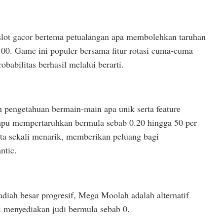
lot gacor bertema petualangan apa membolehkan taruhan
100. Game ini populer bersama fitur rotasi cuma-cuma
abilitas berhasil melalui berarti.
pengetahuan bermain-main apa unik serta feature
mpu mempertaruhkan bermula sebab 0.20 hingga 50 per
rta sekali menarik, memberikan peluang bagi
ntic.
diah besar progresif, Mega Moolah adalah alternatif
ni menyediakan judi bermula sebab 0.