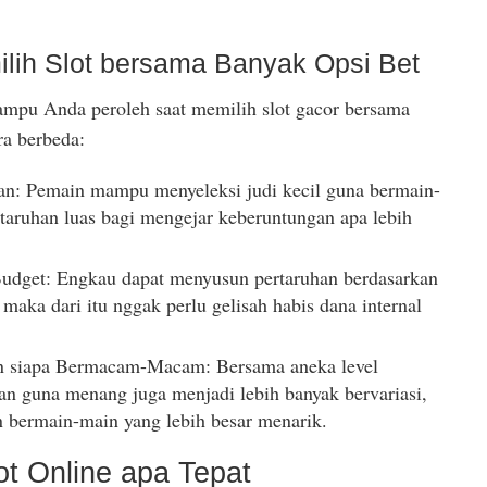
lih Slot bersama Banyak Opsi Bet
ampu Anda peroleh saat memilih slot gacor bersama
ra berbeda:
uhan: Pemain mampu menyeleksi judi kecil guna bermain-
 taruhan luas bagi mengejar keberuntungan apa lebih
Budget: Engkau dapat menyusun pertaruhan berdasarkan
 maka dari itu nggak perlu gelisah habis dana internal
n siapa Bermacam-Macam: Bersama aneka level
an guna menang juga menjadi lebih banyak bervariasi,
 bermain-main yang lebih besar menarik.
ot Online apa Tepat