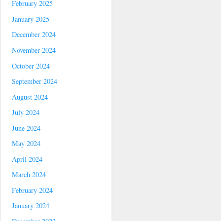
February 2025
January 2025
December 2024
November 2024
October 2024
September 2024
August 2024
July 2024
June 2024
May 2024
April 2024
March 2024
February 2024
January 2024