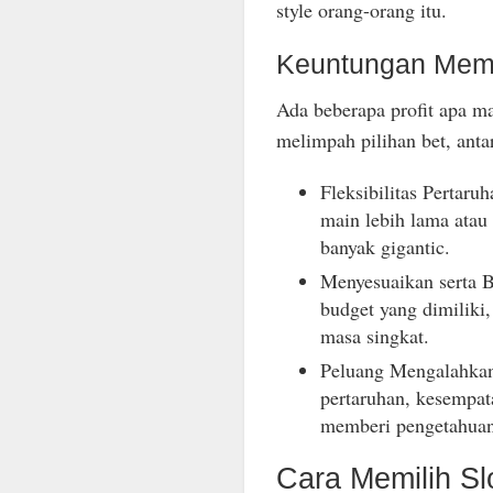
style orang-orang itu.
Keuntungan Memi
Ada beberapa profit apa m
melimpah pilihan bet, anta
Fleksibilitas Pertar
main lebih lama atau
banyak gigantic.
Menyesuaikan serta 
budget yang dimiliki,
masa singkat.
Peluang Mengalahka
pertaruhan, kesempat
memberi pengetahuan
Cara Memilih Sl