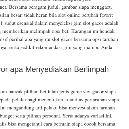
rnet. Bersama beragam judul, gambar siapa menggaet,
ilan besar, tidak heran bila slot online berubah favorit
1 sudut esensial dalam menyeleksi gim slot gacor adalah
ng memberikan melimpah opsi bet. Karangan ini hendak
sif perihal apa yang itu slot gacor bersama opsi taruhan
nya, serta sedikit rekomendasi gim yang mampu Anda
cor apa Menyediakan Berlimpah
an banyak pilihan bet ialah jenis game slot gacor siapa
epada pelaku bagi menentukan kuantitas pertaruhan siapa
ni mengandung arti pelaku bisa menyesuaikan taruhan
dget serta pilihan personal. Serta adanya variasi ini,
alis bisa mengetahui cara bermain siapa cocok bersama