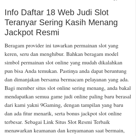
Info Daftar 18 Web Judi Slot
Teranyar Sering Kasih Menang
Jackpot Resmi
Beragam provider ini tawarkan permainan slot yang
keren, seru dan menghibur. Bahkan beragam model
simbol permainan slot online yang mudah dikalahkan
pun bisa Anda temukan. Pastinya anda dapat beruntung
dan dimanjakan bersama bermacam pelayanan yang ada.
Bagi member situs slot online sering menang, anda bakal
mendapatkan semua game judi online paling baru berasal
dari kami yakni 9Gaming, dengan tampilan yang baru
dan ada fitur menarik, serta bonus jackpot slot online
terbesar. Sebagai Link Situs Slot Resmi Terbaik
menawarkan keamanan dan kenyamanan saat bermain,