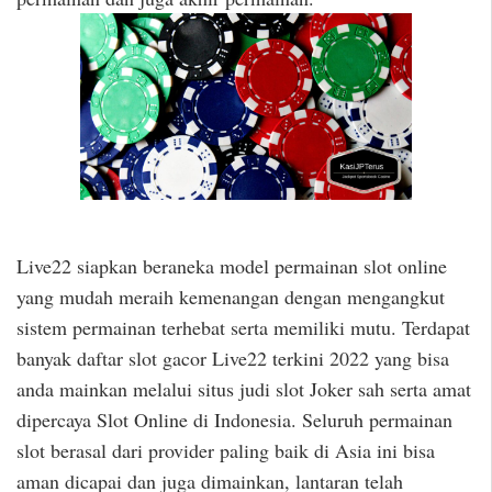
Live22 siapkan beraneka model permainan slot online
yang mudah meraih kemenangan dengan mengangkut
sistem permainan terhebat serta memiliki mutu. Terdapat
banyak daftar slot gacor Live22 terkini 2022 yang bisa
anda mainkan melalui situs judi slot Joker sah serta amat
dipercaya Slot Online di Indonesia. Seluruh permainan
slot berasal dari provider paling baik di Asia ini bisa
aman dicapai dan juga dimainkan, lantaran telah