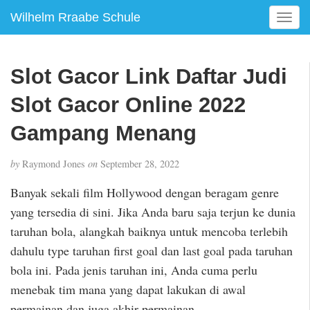
Wilhelm Rraabe Schule
T
o
g
g
Slot Gacor Link Daftar Judi
l
e
Slot Gacor Online 2022
n
a
Gampang Menang
v
i
by
Raymond Jones
on
September 28, 2022
g
a
Banyak sekali film Hollywood dengan beragam genre
t
yang tersedia di sini. Jika Anda baru saja terjun ke dunia
i
taruhan bola, alangkah baiknya untuk mencoba terlebih
o
n
dahulu type taruhan first goal dan last goal pada taruhan
bola ini. Pada jenis taruhan ini, Anda cuma perlu
menebak tim mana yang dapat lakukan di awal
permainan dan juga akhir permainan.