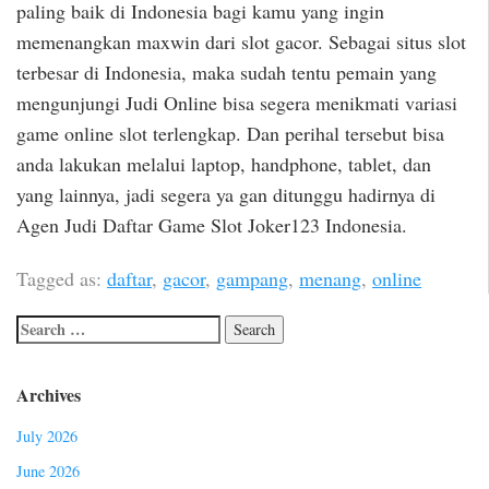
paling baik di Indonesia bagi kamu yang ingin
memenangkan maxwin dari slot gacor. Sebagai situs slot
terbesar di Indonesia, maka sudah tentu pemain yang
mengunjungi Judi Online bisa segera menikmati variasi
game online slot terlengkap. Dan perihal tersebut bisa
anda lakukan melalui laptop, handphone, tablet, dan
yang lainnya, jadi segera ya gan ditunggu hadirnya di
Agen Judi Daftar Game Slot Joker123 Indonesia.
Tagged as:
daftar
,
gacor
,
gampang
,
menang
,
online
Archives
July 2026
June 2026