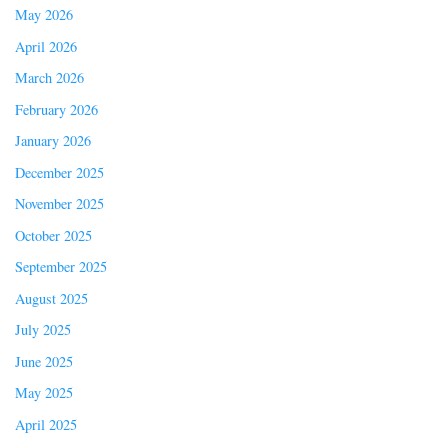
May 2026
April 2026
March 2026
February 2026
January 2026
December 2025
November 2025
October 2025
September 2025
August 2025
July 2025
June 2025
May 2025
April 2025