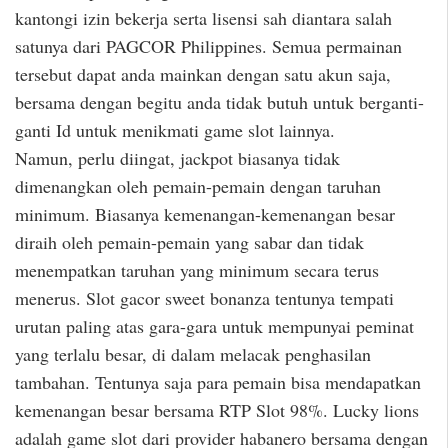
kantongi izin bekerja serta lisensi sah diantara salah
satunya dari PAGCOR Philippines. Semua permainan
tersebut dapat anda mainkan dengan satu akun saja,
bersama dengan begitu anda tidak butuh untuk berganti-
ganti Id untuk menikmati game slot lainnya.
Namun, perlu diingat, jackpot biasanya tidak
dimenangkan oleh pemain-pemain dengan taruhan
minimum. Biasanya kemenangan-kemenangan besar
diraih oleh pemain-pemain yang sabar dan tidak
menempatkan taruhan yang minimum secara terus
menerus. Slot gacor sweet bonanza tentunya tempati
urutan paling atas gara-gara untuk mempunyai peminat
yang terlalu besar, di dalam melacak penghasilan
tambahan. Tentunya saja para pemain bisa mendapatkan
kemenangan besar bersama RTP Slot 98%. Lucky lions
adalah game slot dari provider habanero bersama dengan