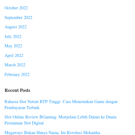
October 2022
September 2022
August 2022
July 2022
May 2022
April 2022
March 2022
February 2022
Recent Posts
Rahasia Slot Netent RTP Tinggi: Cara Menemukan Game dengan
Pembayaran Terbaik
Slot Online Review BGaming: Menyelam Lebih Dalam ke Dunia
Permainan Slot Digital
Megaways Bukan Hanya Nama, Ini Revolusi Mekanika