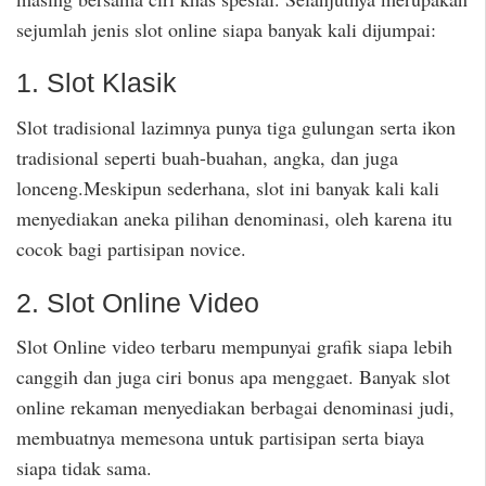
sejumlah jenis slot online siapa banyak kali dijumpai:
1. Slot Klasik
Slot tradisional lazimnya punya tiga gulungan serta ikon
tradisional seperti buah-buahan, angka, dan juga
lonceng.Meskipun sederhana, slot ini banyak kali kali
menyediakan aneka pilihan denominasi, oleh karena itu
cocok bagi partisipan novice.
2. Slot Online Video
Slot Online video terbaru mempunyai grafik siapa lebih
canggih dan juga ciri bonus apa menggaet. Banyak slot
online rekaman menyediakan berbagai denominasi judi,
membuatnya memesona untuk partisipan serta biaya
siapa tidak sama.