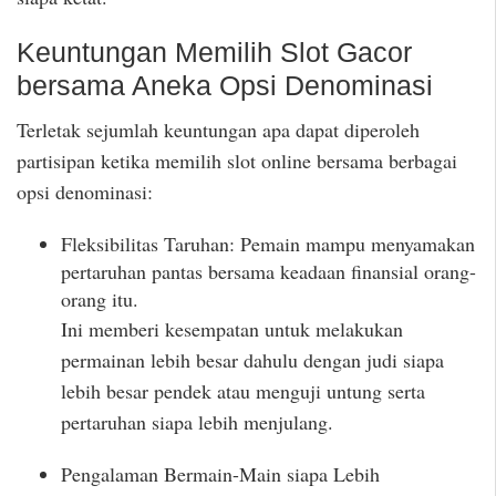
Keuntungan Memilih Slot Gacor
bersama Aneka Opsi Denominasi
Terletak sejumlah keuntungan apa dapat diperoleh
partisipan ketika memilih slot online bersama berbagai
opsi denominasi:
Fleksibilitas Taruhan: Pemain mampu menyamakan
pertaruhan pantas bersama keadaan finansial orang-
orang itu.
Ini memberi kesempatan untuk melakukan
permainan lebih besar dahulu dengan judi siapa
lebih besar pendek atau menguji untung serta
pertaruhan siapa lebih menjulang.
Pengalaman Bermain-Main siapa Lebih