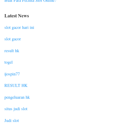
Buat Para Pecinta Slot Online?
Latest News
slot gacor hari ini
slot gacor
result hk
togel
ijospin77
RESULT HK
pengeluaran hk
situs judi slot
Judi slot