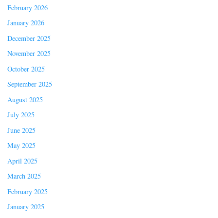
February 2026
January 2026
December 2025
November 2025
October 2025
September 2025
August 2025
July 2025
June 2025
May 2025
April 2025
March 2025
February 2025
January 2025