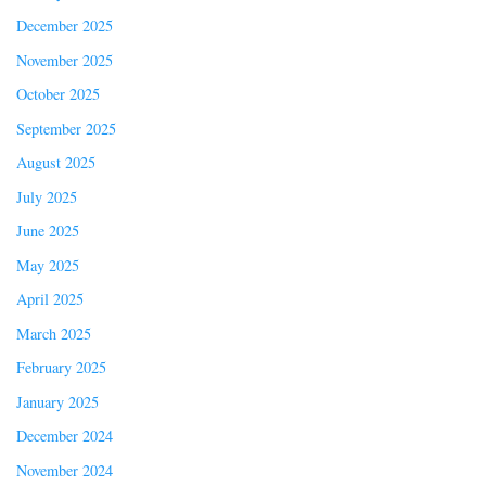
December 2025
November 2025
October 2025
September 2025
August 2025
July 2025
June 2025
May 2025
April 2025
March 2025
February 2025
January 2025
December 2024
November 2024