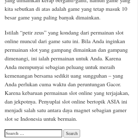
yang dimainkan kerap berganti-ganti, namun game yang
kita sebutkan di atas adalah game yang tetap masuk 10
besar game yang paling banyak dimainkan.
Istilah “petir zeus” yang kondang dari permainan slot
online muncul dari game satu ini. Bila Anda inginkan
permainan slot yang gampang dimainkan dan gampang
dimenangi, ini ialah permainan untuk Anda. Karena
Anda mempunyai sebagian peluang untuk meraih
kemenangan bersama sedikit uang sungguhan – yang
Anda perlukan cuma waktu dan peruntungan Gacor.
Karena kebaruan permainan slot online yang terjajakan,
dan jekpotnya. Penyuplai slot online bertopik ASIA ini
menjadi salah satu antara daya magnet sebagian gamer
slot se Indonesia untuk bermain.