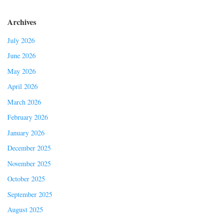
Archives
July 2026
June 2026
May 2026
April 2026
March 2026
February 2026
January 2026
December 2025
November 2025
October 2025
September 2025
August 2025