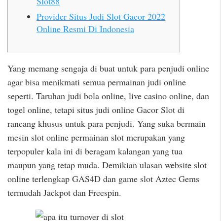
Slot88
Provider Situs Judi Slot Gacor 2022
Online Resmi Di Indonesia
Yang memang sengaja di buat untuk para penjudi online
agar bisa menikmati semua permainan judi online
seperti. Taruhan judi bola online, live casino online, dan
togel online, tetapi situs judi online Gacor Slot di
rancang khusus untuk para penjudi. Yang suka bermain
mesin slot online permainan slot merupakan yang
terpopuler kala ini di beragam kalangan yang tua
maupun yang tetap muda. Demikian ulasan website slot
online terlengkap GAS4D dan game slot Aztec Gems
termudah Jackpot dan Freespin.