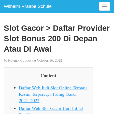
Wilhelm Rraabe Schule
T
o
g
g
Slot Gacor > Daftar Provider
l
e
Slot Bonus 200 Di Depan
n
a
Atau Di Awal
v
i
by
Raymond Jones
on
October 16, 2022
g
a
t
Content
i
o
Daftar Web Judi Slot Online Terbaru
n
Resmi Terpercaya Paling Gacor
2021–2022
Daftar Web Slot Gacor Hari Ini Di