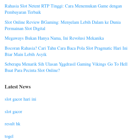
Rahasia Slot Netent RTP Tinggi: Cara Menemukan Game dengan
Pembayaran Terbaik
Slot Online Review BGaming: Menyelam Lebih Dalam ke Dunia
Permainan Slot Digital
Megaways Bukan Hanya Nama, Ini Revolusi Mekanika
Bocoran Rahasia? Cari Tahu Cara Baca Pola Slot Pragmatic Hari Ini
Biar Main Lebih Asyik
Seberapa Menarik Sih Ulasan Yggdrasil Gaming Vikings Go To Hell
Buat Para Pecinta Slot Online?
Latest News
slot gacor hari ini
slot gacor
result hk
togel