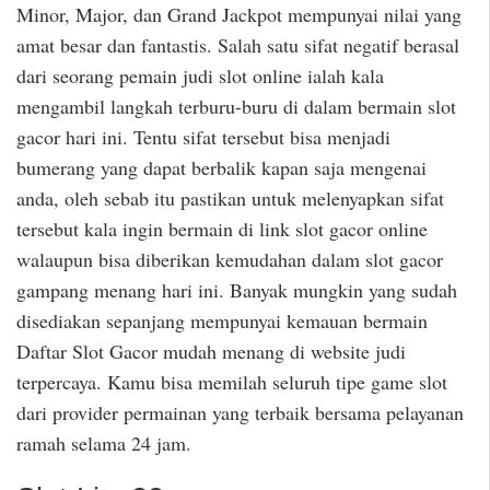
Minor, Major, dan Grand Jackpot mempunyai nilai yang
amat besar dan fantastis. Salah satu sifat negatif berasal
dari seorang pemain judi slot online ialah kala
mengambil langkah terburu-buru di dalam bermain slot
gacor hari ini. Tentu sifat tersebut bisa menjadi
bumerang yang dapat berbalik kapan saja mengenai
anda, oleh sebab itu pastikan untuk melenyapkan sifat
tersebut kala ingin bermain di link slot gacor online
walaupun bisa diberikan kemudahan dalam slot gacor
gampang menang hari ini. Banyak mungkin yang sudah
disediakan sepanjang mempunyai kemauan bermain
Daftar Slot Gacor mudah menang di website judi
terpercaya. Kamu bisa memilah seluruh tipe game slot
dari provider permainan yang terbaik bersama pelayanan
ramah selama 24 jam.