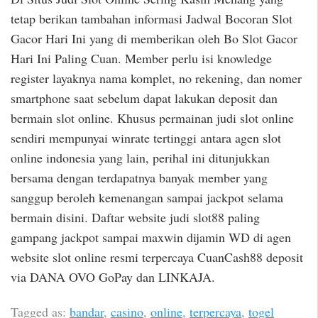
tetap berikan tambahan informasi Jadwal Bocoran Slot
Gacor Hari Ini yang di memberikan oleh Bo Slot Gacor
Hari Ini Paling Cuan. Member perlu isi knowledge
register layaknya nama komplet, no rekening, dan nomer
smartphone saat sebelum dapat lakukan deposit dan
bermain slot online. Khusus permainan judi slot online
sendiri mempunyai winrate tertinggi antara agen slot
online indonesia yang lain, perihal ini ditunjukkan
bersama dengan terdapatnya banyak member yang
sanggup beroleh kemenangan sampai jackpot selama
bermain disini. Daftar website judi slot88 paling
gampang jackpot sampai maxwin dijamin WD di agen
website slot online resmi terpercaya CuanCash88 deposit
via DANA OVO GoPay dan LINKAJA.
Tagged as:
bandar
,
casino
,
online
,
terpercaya
,
togel