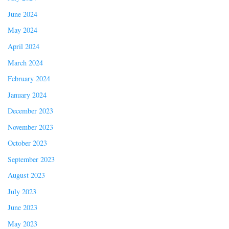
June 2024
May 2024
April 2024
March 2024
February 2024
January 2024
December 2023
November 2023
October 2023
September 2023
August 2023
July 2023
June 2023
May 2023