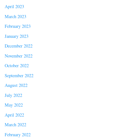
April 2023
March 2023
February 2023
January 2023
December 2022
November 2022
October 2022
September 2022
August 2022
July 2022
May 2022
April 2022
March 2022
February 2022