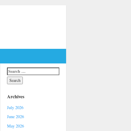
Archives
July 2026
June 2026
May 2026