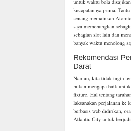
untuk waktu bola disajika
kecepatannya prima. Tentu s
senang memainkan Atomic 
saya memenangkan sebagian
sebagian slot lain dan m
banyak waktu menolong sa
Rekomendasi Per
Darat
Namun, kita tidak ingin t
bukan mengapa baik untuk 
fixture. Hal tentang taruh
laksanakan perjalanan ke k
berbasis web didirikan, or
Atlantic City untuk berjudi