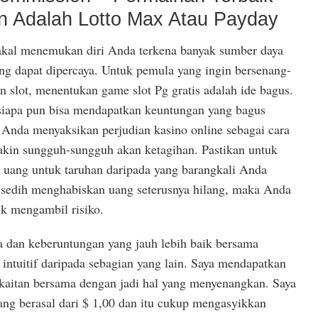
n Adalah Lotto Max Atau Payday
kal menemukan diri Anda terkena banyak sumber daya
ang dapat dipercaya. Untuk pemula yang ingin bersenang-
 slot, menentukan game slot Pg gratis adalah ide bagus.
 siapa pun bisa mendapatkan keuntungan yang bagus
 Anda menyaksikan perjudian kasino online sebagai cara
kin sungguh-sungguh akan ketagihan. Pastikan untuk
uang untuk taruhan daripada yang barangkali Anda
i sedih menghabiskan uang seterusnya hilang, maka Anda
k mengambil risiko.
a dan keberuntungan yang jauh lebih baik bersama
h intuitif daripada sebagian yang lain. Saya mendapatkan
aitan bersama dengan jadi hal yang menyenangkan. Saya
ang berasal dari $ 1,00 dan itu cukup mengasyikkan