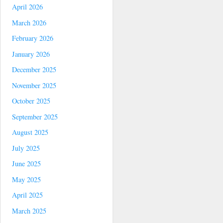
April 2026
March 2026
February 2026
January 2026
December 2025
November 2025
October 2025
September 2025
August 2025
July 2025
June 2025
May 2025
April 2025
March 2025