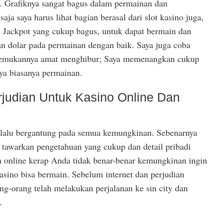
n. Grafiknya sangat bagus dalam permainan dan
aja saya harus lihat bagian berasal dari slot kasino juga,
Jackpot yang cukup bagus, untuk dapat bermain dan
 dolar pada permainan dengan baik. Saya juga coba
enemukannya amat menghibur; Saya memenangkan cukup
ya biasanya permainan.
judian Untuk Kasino Online Dan
erlalu bergantung pada semua kemungkinan. Sebenarnya
tawarkan pengetahuan yang cukup dan detail pribadi
an online kerap Anda tidak benar-benar kemungkinan ingin
asino bisa bermain. Sebelum internet dan perjudian
ang-orang telah melakukan perjalanan ke sin city dan
.