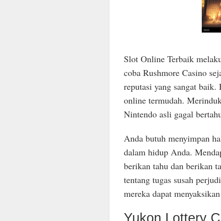
Slot Online Terbaik melaku
coba Rushmore Casino sejak
reputasi yang sangat baik
online termudah. Merinduka
Nintendo asli gagal bertah
Anda butuh menyimpan hal-
dalam hidup Anda. Mendap
berikan tahu dan berikan 
tentang tugas susah perjud
mereka dapat menyaksikan
Yukon Lottery 