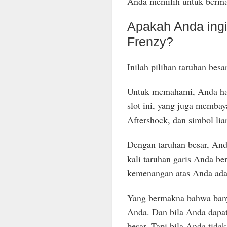
Anda memilih untuk bermai
Apakah Anda ingin
Frenzy?
Inilah pilihan taruhan bes
Untuk memahami, Anda haru
slot ini, yang juga membay
Aftershock, dan simbol liar
Dengan taruhan besar, An
kali taruhan garis Anda ber
kemenangan atas Anda adal
Yang bermakna bahwa bany
Anda. Dan bila Anda dapat 
besar. Tapi bila Anda tidak