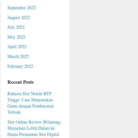
September 2022
August 2022
July 2022
May 2022
April 2022
March 2022
February 2022
Recent Posts
Rahasia Slot Netent RTP
Tinggi: Cara Menemukan
Game dengan Pembayaran
Terbaik
Slot Online Review BGaming:
Menyelam Lebih Dalam ke
Dunia Permainan Slot Digital