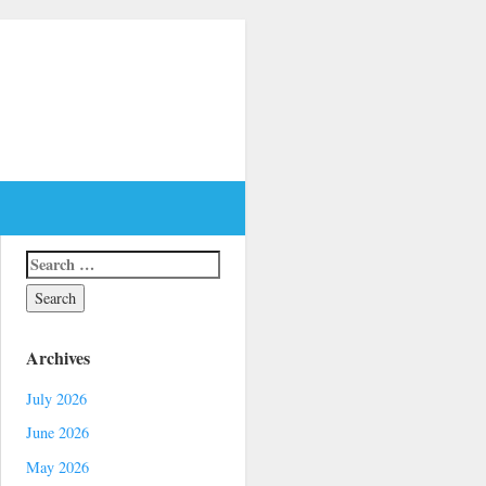
Archives
July 2026
June 2026
May 2026