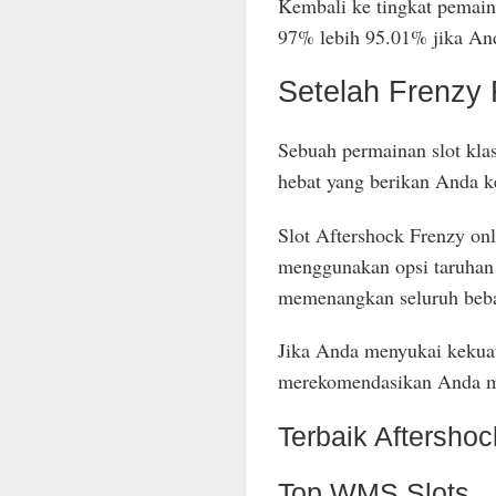
Kembali ke tingkat pemain
97% lebih 95.01% jika An
Setelah Frenzy
Sebuah permainan slot klas
hebat yang berikan Anda k
Slot Aftershock Frenzy onl
menggunakan opsi taruhan 
memenangkan seluruh beba
Jika Anda menyukai kekuata
merekomendasikan Anda m
Terbaik Aftersho
Top WMS Slots