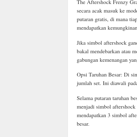
The Aftershock Frenzy Grat
secara acak masuk ke mode
putaran gratis, di mana ti
mendapatkan kemungkinan 
Jika simbol aftershock gan
bakal mendebarkan atau m
gabungan kemenangan yang 
Opsi Taruhan Besar: Di si
jumlah set. Ini diawali pa
Selama putaran taruhan be
menjadi simbol aftershock 
mendapatkan 3 simbol afte
besar.