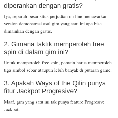
diperankan dengan gratis?
Iya, separuh besar situs perjudian on line menawarkan
version demonstrasi asal gim yang satu ini apa bisa
dimainkan dengan gratis.
2. Gimana taktik memperoleh free
spin di dalam gim ini?
Untuk memperoleh free spin, pemain harus memperoleh
tiga simbol sebar ataupun lebih banyak di putaran game.
3. Apakah Ways of the Qilin punya
fitur Jackpot Progresive?
Maaf, gim yang satu ini tak punya feature Progresive
Jackpot.