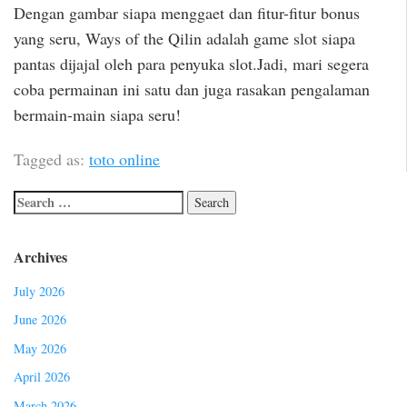
Dengan gambar siapa menggaet dan fitur-fitur bonus
yang seru, Ways of the Qilin adalah game slot siapa
pantas dijajal oleh para penyuka slot.Jadi, mari segera
coba permainan ini satu dan juga rasakan pengalaman
bermain-main siapa seru!
Tagged as:
toto online
Archives
July 2026
June 2026
May 2026
April 2026
March 2026