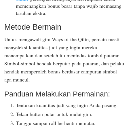
memenangkan bonus besar tanpa wajib memasang
taruhan ekstra.
Metode Bermain
Untuk mengawali gim Ways of the Qilin, pemain mesti
menyeleksi kuantitas judi yang ingin mereka
menempatkan dan setelah itu menindas tombol putaran.
Simbol-simbol hendak berputar pada putaran, dan pelaku
hendak memperoleh bonus berdasar campuran simbol
apa muncul.
Panduan Melakukan Permainan:
Tentukan kuantitas judi yang ingin Anda pasang.
Tekan button putar untuk mulai gim.
Tunggu sampai roll berhenti memutar.