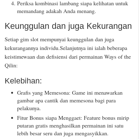
Periksa kombinasi lambang siapa kelihatan untuk
memandang adakah Anda menang.
Keunggulan dan juga Kekurangan
Setiap gim slot mempunyai keunggulan dan juga
kekurangannya individu.Selanjutnya ini ialah beberapa
keistimewaan dan defisiensi dari permainan Ways of the
Qilin:
Kelebihan:
Grafis yang Memesona: Game ini menawarkan
gambar apa cantik dan memesona bagi para
pelakunya.
Fitur Bonus siapa Menggaet: Feature bonus mirip
putaran gratis menghasilkan permainan ini satu
lebih besar seru dan juga mengasyikkan.