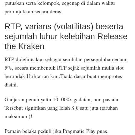
putuskan serta kelompok, segenap di dalam waktu
pertunjukkan secara deras.
RTP, varians (volatilitas) beserta
sejumlah luhur kelebihan Release
the Kraken
RTP didefinisikan sebagai sembilan persepuluhan enam,
5%, secara membentuk RTP sejak sejumlah mulia slot
bertindak Utilitarian kini.Tiada dasar buat memprotes
disini.
Ganjaran penuh yaitu 10. 000x gadaian, nun pas ala.
Tersebut signifikan uang lelah $ € satu juta (taruhan
maksimum)!
Pemain belaka peduli jika Pragmatic Play puas