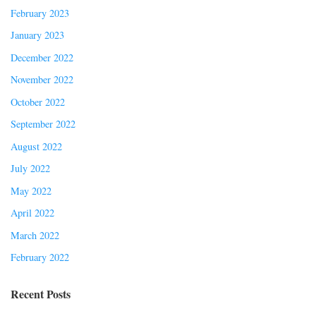
February 2023
January 2023
December 2022
November 2022
October 2022
September 2022
August 2022
July 2022
May 2022
April 2022
March 2022
February 2022
Recent Posts