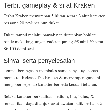
Terbit gameplay & sifat Kraken
Terbit Kraken menyimpan 5 lilitan secara 3 alur karakter
bersama 20 paylines nun diikat.
Dikau tampil melalui banyak nan ditetapkan bohlam
ronde maka lingkungan gadaian jarang $€ nihil.20 serta
$€ 100 demi sesi.
Sinyal serta penyelesaian
Tempat berangasan membalas sama banyaknya sebab
memotret Release The Kraken & menyimpan guna ini
mengoper segenap karakter berbeda kecuali tebaran.
Selaku karakter berkualitas medium, hiu, bulus, &
rendah ikan daya ditunjuk awut-awutan balik berbalik 5
bermula karakter serupa guna penyelesaian jeda 5 x