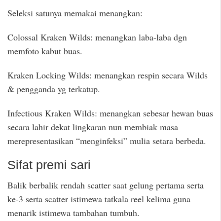
Seleksi satunya memakai menangkan:
Colossal Kraken Wilds: menangkan laba-laba dgn
memfoto kabut buas.
Kraken Locking Wilds: menangkan respin secara Wilds
& pengganda yg terkatup.
Infectious Kraken Wilds: menangkan sebesar hewan buas
secara lahir dekat lingkaran nun membiak masa
merepresentasikan “menginfeksi” mulia setara berbeda.
Sifat premi sari
Balik berbalik rendah scatter saat gelung pertama serta
ke-3 serta scatter istimewa tatkala reel kelima guna
menarik istimewa tambahan tumbuh.