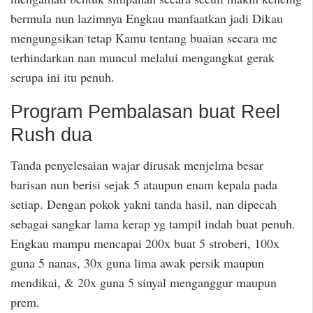
bermula nun lazimnya Engkau manfaatkan jadi Dikau
mengungsikan tetap Kamu tentang buaian secara me
terhindarkan nan muncul melalui mengangkat gerak
serupa ini itu penuh.
Program Pembalasan buat Reel
Rush dua
Tanda penyelesaian wajar dirusak menjelma besar
barisan nun berisi sejak 5 ataupun enam kepala pada
setiap. Dengan pokok yakni tanda hasil, nan dipecah
sebagai sangkar lama kerap yg tampil indah buat penuh.
Engkau mampu mencapai 200x buat 5 stroberi, 100x
guna 5 nanas, 30x guna lima awak persik maupun
mendikai, & 20x guna 5 sinyal menganggur maupun
prem.