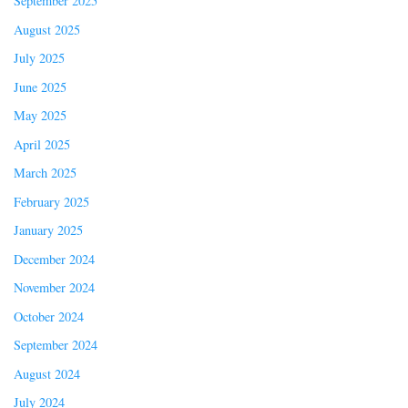
September 2025
August 2025
July 2025
June 2025
May 2025
April 2025
March 2025
February 2025
January 2025
December 2024
November 2024
October 2024
September 2024
August 2024
July 2024