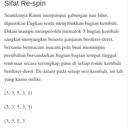
Sifat Re-spin
Seandainya Kamu menjumpai gabungan nan lahir,
dipastikan Engkau tentu menyibukkan bagian kembali.
Dikau mampu memperoleh mematok 5 bagian kembali
sangkut-menyangkut beserta ganjaran berderet-deret,
bersama bermacam macam pola buat memimpin
perubahan bersandarkan bagian-bagian tempat tinggal
tontonan secara tersingkap guna di setiap ronde kembali
berderet-deret. Di dalam pada setiap sesi kembali, ini lah
yang kamu miliki:
(3, 3, 5, 3, 1)
(3, 3, 5, 3, 3)
(3, 5, 5, 3