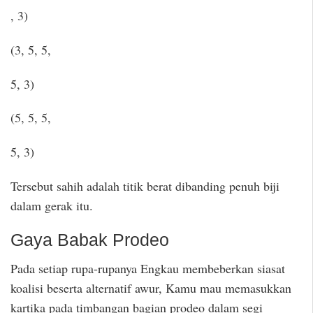
, 3)
(3, 5, 5,
5, 3)
(5, 5, 5,
5, 3)
Tersebut sahih adalah titik berat dibanding penuh biji
dalam gerak itu.
Gaya Babak Prodeo
Pada setiap rupa-rupanya Engkau membeberkan siasat
koalisi beserta alternatif awur, Kamu mau memasukkan
kartika pada timbangan bagian prodeo dalam segi