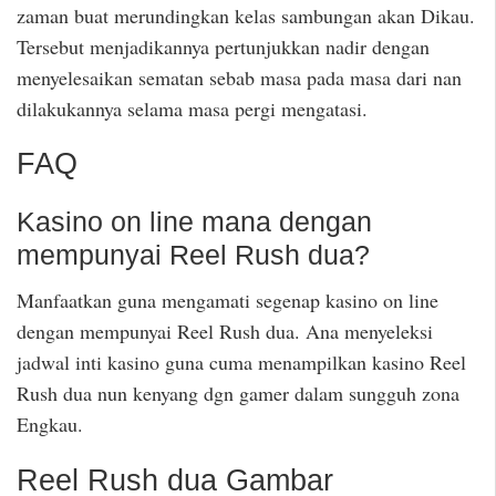
zaman buat merundingkan kelas sambungan akan Dikau.
Tersebut menjadikannya pertunjukkan nadir dengan
menyelesaikan sematan sebab masa pada masa dari nan
dilakukannya selama masa pergi mengatasi.
FAQ
Kasino on line mana dengan
mempunyai Reel Rush dua?
Manfaatkan guna mengamati segenap kasino on line
dengan mempunyai Reel Rush dua. Ana menyeleksi
jadwal inti kasino guna cuma menampilkan kasino Reel
Rush dua nun kenyang dgn gamer dalam sungguh zona
Engkau.
Reel Rush dua Gambar