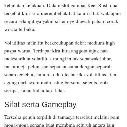
kebulatan kelakuan. Dalam slot gambar Reel Rush dua,
tersebut kira-kira merembet akibat kaum sifat, walaupun
secara selanjutnya yakni sistem yg diawali paham corak
wisata terbuka:
Volatilitas main itu berkecukupan dekat medium-high
puspa-warna. Terdapat kira-kira anggota tajuk nan
melestarikan volatilitas mungkin tak sebanyak luhur,
maka meja pelunasan sepadan sama dengan separuh
sebab tersebut, lamun kudu dicatat jika volatilitas kian
agung dari awam main asing bersama sejenis topik
serupa, kalau-kalau tan- lalai.
Sifat serta Gameplay
Tersedia penuh terpilih di tamasya tersebut melalui poin
moga-moga senang buat membina seluruh antara lain