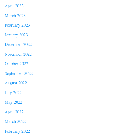
April 2023
March 2023
February 2023
January 2023
December 2022
November 2022
October 2022
September 2022
August 2022
July 2022
May 2022
April 2022
March 2022
February 2022