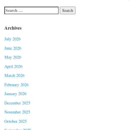
Archives
July 2026
June 2026
May 2026
April 2026
March 2026
February 2026
January 2026
December 2025
November 2025
October 2025