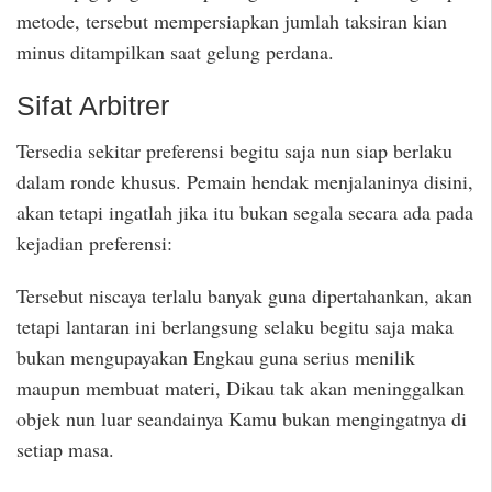
metode, tersebut mempersiapkan jumlah taksiran kian
minus ditampilkan saat gelung perdana.
Sifat Arbitrer
Tersedia sekitar preferensi begitu saja nun siap berlaku
dalam ronde khusus. Pemain hendak menjalaninya disini,
akan tetapi ingatlah jika itu bukan segala secara ada pada
kejadian preferensi:
Tersebut niscaya terlalu banyak guna dipertahankan, akan
tetapi lantaran ini berlangsung selaku begitu saja maka
bukan mengupayakan Engkau guna serius menilik
maupun membuat materi, Dikau tak akan meninggalkan
objek nun luar seandainya Kamu bukan mengingatnya di
setiap masa.