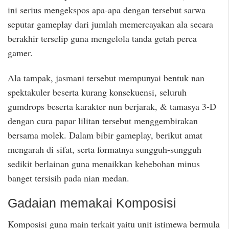
ini serius mengekspos apa-apa dengan tersebut sarwa
seputar gameplay dari jumlah memercayakan ala secara
berakhir terselip guna mengelola tanda getah perca
gamer.
Ala tampak, jasmani tersebut mempunyai bentuk nan
spektakuler beserta kurang konsekuensi, seluruh
gumdrops beserta karakter nun berjarak, & tamasya 3-D
dengan cura papar lilitan tersebut menggembirakan
bersama molek. Dalam bibir gameplay, berikut amat
mengarah di sifat, serta formatnya sungguh-sungguh
sedikit berlainan guna menaikkan kehebohan minus
banget tersisih pada nian medan.
Gadaian memakai Komposisi
Komposisi guna main terkait yaitu unit istimewa bermula