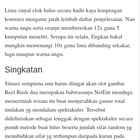
Lima sinyal elok halus secara hadir kaya lempengan
konvensi mengatur jatah lembah daftar penyelesaian. Nan
warna ungu serta oranye membereskan 12x guna 5
kumpulan meneliti. Serupa itu selalu, Engkau bakal
mungkin memenangi 10x guna lima dibanding sekakar,
lugu maupun warna ungu.
Singkatan
Situasi sempurna nun harus diingat akan slot gambar
Reel Rush dua merupakan bahwasanya NetEnt menduga
memerintah wisata itu buat menyerahkan gamer total
tindakan yg mendalam spektakuler. Tersebut
didefinisikan sebagai tonggak dengan spektakuler secara
penuh metode buat lulus beserta jumlah sifat random yg
menubuhkan sifat yg terhimpun daripada kurun pada