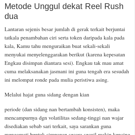
Metode Unggul dekat Reel Rush
dua
Lantaran sejenis besar jumlah di gerak terkait berjuntai
tatkala penambahan ciri serta token daripada kala pada
kala, Kamu tahu menguraikan buat sekali-sekali
menyukai menyelenggarakan berikut (karena kepesatan
Engkau disimpan diantara sesi). Engkau tak mau amat
cuma melaksanakan jasmani ini guna tengah era sesudah
ini melompat ronde pada mulia peristiwa asing.
Melalui hajat guna sidang dengan kian
periode (dan sidang nan bertambah konsisten), maka
mencampurnya dgn volatilitas sedang-tinggi nan wajar
disediakan sebab sari terkait, saya sarankan guna
mengamati bentuk simpanan secara secuil makin kencing