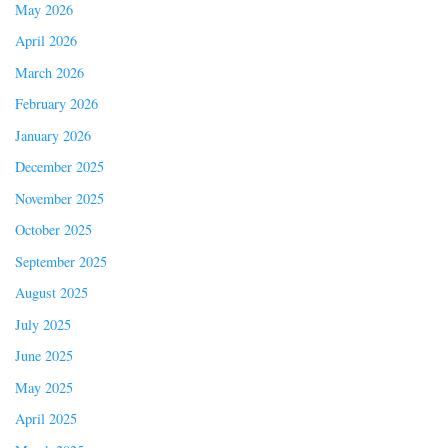
May 2026
April 2026
March 2026
February 2026
January 2026
December 2025
November 2025
October 2025
September 2025
August 2025
July 2025
June 2025
May 2025
April 2025