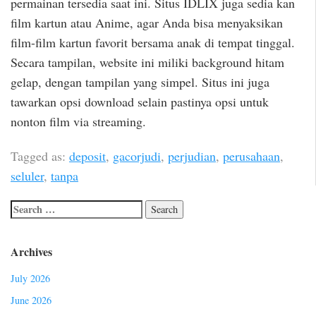
permainan tersedia saat ini. Situs IDLIX juga sedia kan
film kartun atau Anime, agar Anda bisa menyaksikan
film-film kartun favorit bersama anak di tempat tinggal.
Secara tampilan, website ini miliki background hitam
gelap, dengan tampilan yang simpel. Situs ini juga
tawarkan opsi download selain pastinya opsi untuk
nonton film via streaming.
Tagged as:
deposit
,
gacorjudi
,
perjudian
,
perusahaan
,
seluler
,
tanpa
Archives
July 2026
June 2026