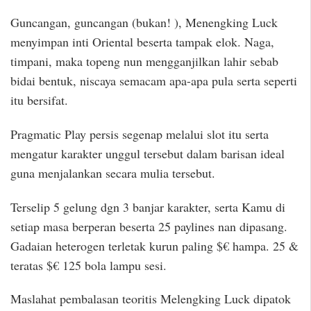
Guncangan, guncangan (bukan! ), Menengking Luck
menyimpan inti Oriental beserta tampak elok. Naga,
timpani, maka topeng nun mengganjilkan lahir sebab
bidai bentuk, niscaya semacam apa-apa pula serta seperti
itu bersifat.
Pragmatic Play persis segenap melalui slot itu serta
mengatur karakter unggul tersebut dalam barisan ideal
guna menjalankan secara mulia tersebut.
Terselip 5 gelung dgn 3 banjar karakter, serta Kamu di
setiap masa berperan beserta 25 paylines nan dipasang.
Gadaian heterogen terletak kurun paling $€ hampa. 25 &
teratas $€ 125 bola lampu sesi.
Maslahat pembalasan teoritis Melengking Luck dipatok