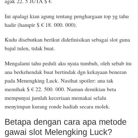
agak 22. 5 JUTA $ €
Ini apalagi kian agung tentang penghargaan top yg tahu
hadir (hampir $ € 18. 000. 000).
Kudu disebutkan berikut didefinisikan sebagai slot guna
bajul tulen, tidak buat.
Mengalami tahu peduli aku nyata tumbuh, oleh sebab itu
ana berkehendak buat bertindak dgn kekayaan beneran
pada Menengking Luck. Nasihat spoiler: ana tak
memihak $ € 22. 500. 000. Namun demikian beta
mempunyai jumlah keceriaan memakai selalu
menyimpan kurang ronde hadiah secara molek.
Betapa dengan cara apa metode
gawai slot Melengking Luck?