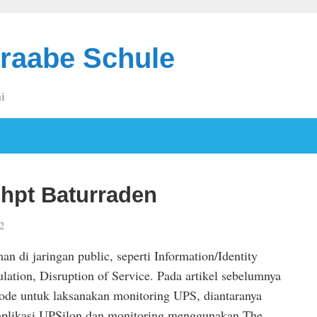
raabe Schule
i
hpt Baturraden
2
n di jaringan public, seperti Information/Identity
ation, Disruption of Service. Pada artikel sebelumnya
tode untuk laksanakan monitoring UPS, diantaranya
plikasi UPSilon dan monitoring menggunakan The