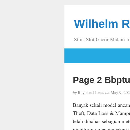
Wilhelm R
Situs Slot Gacor Malam In
Page 2 Bbptu
by
Raymond Jones
on
May 9, 202
Banyak sekali model ancama
Theft, Data Loss & Manipul
telah dibahas sebagian me
monitoring menggunakan a