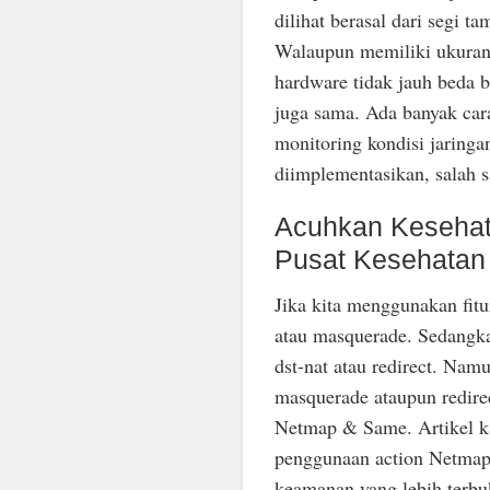
dilihat berasal dari segi 
Walaupun memiliki ukuran f
hardware tidak jauh beda 
juga sama. Ada banyak cara
monitoring kondisi jaring
diimplementasikan, salah s
Acuhkan Kesehata
Pusat Kesehatan 
Jika kita menggunakan fit
atau masquerade. Sedangka
dst-nat atau redirect. Nam
masquerade ataupun redirec
Netmap & Same. Artikel ka
penggunaan action Netmap
keamanan yang lebih terbu