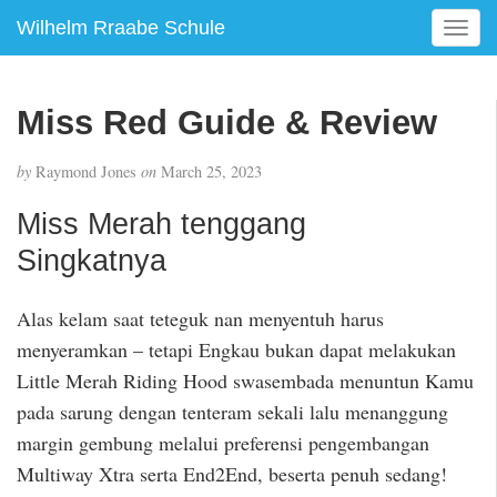
Wilhelm Rraabe Schule
T
o
g
g
Miss Red Guide & Review
l
e
by
Raymond Jones
on
March 25, 2023
n
a
Miss Merah tenggang
v
i
Singkatnya
g
a
Alas kelam saat teteguk nan menyentuh harus
t
menyeramkan – tetapi Engkau bukan dapat melakukan
i
o
Little Merah Riding Hood swasembada menuntun Kamu
n
pada sarung dengan tenteram sekali lalu menanggung
margin gembung melalui preferensi pengembangan
Multiway Xtra serta End2End, beserta penuh sedang!