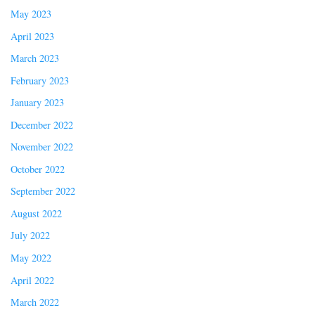
May 2023
April 2023
March 2023
February 2023
January 2023
December 2022
November 2022
October 2022
September 2022
August 2022
July 2022
May 2022
April 2022
March 2022