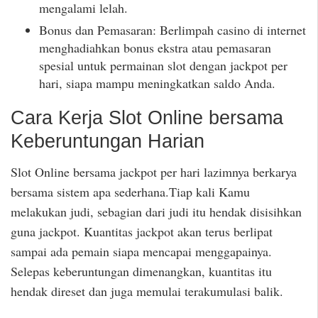
mengalami lelah.
Bonus dan Pemasaran: Berlimpah casino di internet
menghadiahkan bonus ekstra atau pemasaran
spesial untuk permainan slot dengan jackpot per
hari, siapa mampu meningkatkan saldo Anda.
Cara Kerja Slot Online bersama
Keberuntungan Harian
Slot Online bersama jackpot per hari lazimnya berkarya
bersama sistem apa sederhana.Tiap kali Kamu
melakukan judi, sebagian dari judi itu hendak disisihkan
guna jackpot. Kuantitas jackpot akan terus berlipat
sampai ada pemain siapa mencapai menggapainya.
Selepas keberuntungan dimenangkan, kuantitas itu
hendak direset dan juga memulai terakumulasi balik.