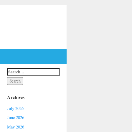
Archives
July 2026
June 2026
May 2026