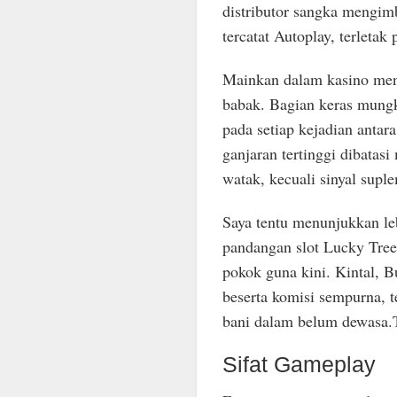
distributor sangka mengim
tercatat Autoplay, terletak
Mainkan dalam kasino men
babak. Bagian keras mungk
pada setiap kejadian antara
ganjaran tertinggi dibatas
watak, kecuali sinyal supl
Saya tentu menunjukkan leb
pandangan slot Lucky Tree
pokok guna kini. Kintal, 
beserta komisi sempurna, t
bani dalam belum dewasa.T
Sifat Gameplay