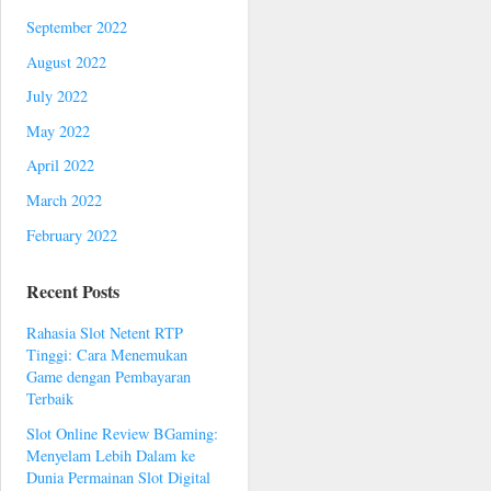
September 2022
August 2022
July 2022
May 2022
April 2022
March 2022
February 2022
Recent Posts
Rahasia Slot Netent RTP
Tinggi: Cara Menemukan
Game dengan Pembayaran
Terbaik
Slot Online Review BGaming:
Menyelam Lebih Dalam ke
Dunia Permainan Slot Digital