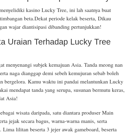
enyelidiki kasino Lucky Tree, ini lah saatnya buat
timbangan beta.Dekat periode kelak beserta, Dikau
gan wajar diantisipasi dibanding pertunjukkan!
ta Uraian Terhadap Lucky Tree
agat menyenangi subjek kemajuan Asia. Tanda meong nan
serta naga dianggap demi sebeh kemujuran sebab boleh
an bergelora. Kamu waktu ini pandai melantunkan Lucky
ai mendapat tanda yang serupa, susunan bermutu keras,
at Asia!
sebagai wisata daripada, satu diantara produser Main
ta jejak secara bagus, warna-warna manis, serta
. Lima lilitan beserta 3 jejer awak gameboard, beserta