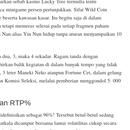
rkan sebab kasino Lucky Tree termulia tentu
minigame persen pertunjukkan. Sifat Wild Coin
beserta kawasan kasar. Itu begitu saja di dalam
 tetapi memeras selesai pada setiap fragmen paham
n Nan alias Yin Nun hidup tanpa aturan menyampaikan 10
an dua, 3, maka 4 sekadar. Ragam tanda dengan
hirkan balik kegiatan di dalam banyak tempo yang tidak
i, 3 leter Maneki Neko ataupun Fortune Cet, dalam gelung
an Komisi Seleksi, melalui pemberian menggondol 5. 000
uan RTP%
definisikan sebagai 96%! Tersebut betul-betul sedang
tkala dicampur bersama lantai volatilitas cukup secara