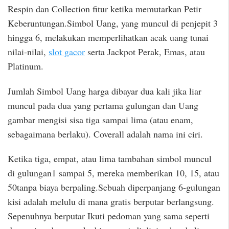
Respin dan Collection fitur ketika memutarkan Petir
Keberuntungan.Simbol Uang, yang muncul di penjepit 3
hingga 6, melakukan memperlihatkan acak uang tunai
nilai-nilai,
slot gacor
serta Jackpot Perak, Emas, atau
Platinum.
Jumlah Simbol Uang harga dibayar dua kali jika liar
muncul pada dua yang pertama gulungan dan Uang
gambar mengisi sisa tiga sampai lima (atau enam,
sebagaimana berlaku). Coverall adalah nama ini ciri.
Ketika tiga, empat, atau lima tambahan simbol muncul
di gulungan1 sampai 5, mereka memberikan 10, 15, atau
50tanpa biaya berpaling.Sebuah diperpanjang 6-gulungan
kisi adalah melulu di mana gratis berputar berlangsung.
Sepenuhnya berputar Ikuti pedoman yang sama seperti