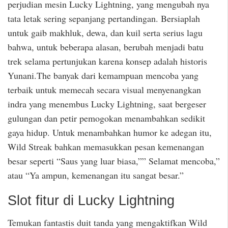
perjudian mesin Lucky Lightning, yang mengubah nya
tata letak sering sepanjang pertandingan. Bersiaplah
untuk gaib makhluk, dewa, dan kuil serta serius lagu
bahwa, untuk beberapa alasan, berubah menjadi batu
trek selama pertunjukan karena konsep adalah historis
Yunani.The banyak dari kemampuan mencoba yang
terbaik untuk memecah secara visual menyenangkan
indra yang menembus Lucky Lightning, saat bergeser
gulungan dan petir pemogokan menambahkan sedikit
gaya hidup. Untuk menambahkan humor ke adegan itu,
Wild Streak bahkan memasukkan pesan kemenangan
besar seperti “Saus yang luar biasa,”” Selamat mencoba,”
atau “Ya ampun, kemenangan itu sangat besar.”
Slot fitur di Lucky Lightning
Temukan fantastis duit tanda yang mengaktifkan Wild