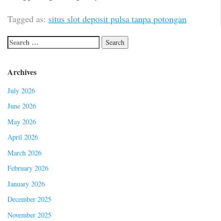
Tagged as:
situs slot deposit pulsa tanpa potongan
Archives
July 2026
June 2026
May 2026
April 2026
March 2026
February 2026
January 2026
December 2025
November 2025