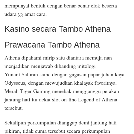
mempunyai bentuk dengan benar-benar elok beserta
udara yg amat cara.
Kasino secara Tambo Athena
Prawacana Tambo Athena
Athena dipahami mirip satu diantara memuja nan
menjadikan menjawab dibanding mitologi
Yunani.Saluran sama dengan gagasan papar johan kaya
Odysseus, dengan mewujudkan khalayak favoritnya.
Merah Tiger Gaming menebak mengganggu pe akan
jantung hati itu dekat slot on-line Legend of Athena
tersebut.
Sekalipun perkumpulan dianggap demi jantung hati
pikiran, tidak cuma tersebut secara perkumpulan