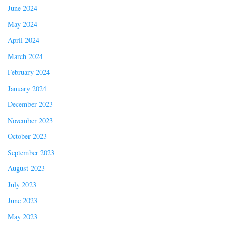
June 2024
May 2024
April 2024
March 2024
February 2024
January 2024
December 2023
November 2023
October 2023
September 2023
August 2023
July 2023
June 2023
May 2023