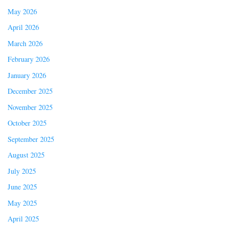
May 2026
April 2026
March 2026
February 2026
January 2026
December 2025
November 2025
October 2025
September 2025
August 2025
July 2025
June 2025
May 2025
April 2025