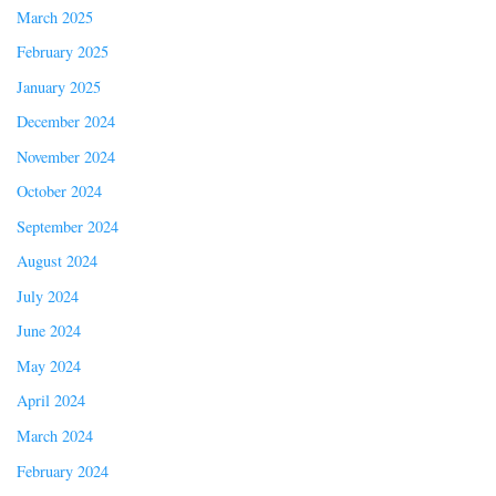
March 2025
February 2025
January 2025
December 2024
November 2024
October 2024
September 2024
August 2024
July 2024
June 2024
May 2024
April 2024
March 2024
February 2024