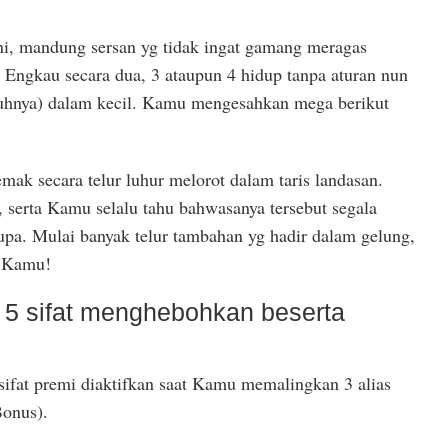
i, mandung sersan yg tidak ingat gamang meragas
ngkau secara dua, 3 ataupun 4 hidup tanpa aturan nun
nuhnya) dalam kecil. Kamu mengesahkan mega berikut
mak secara telur luhur melorot dalam taris landasan.
k, serta Kamu selalu tahu bahwasanya tersebut segala
pa. Mulai banyak telur tambahan yg hadir dalam gelung,
h Kamu!
 – 5 sifat menghebohkan beserta
 sifat premi diaktifkan saat Kamu memalingkan 3 alias
Bonus).