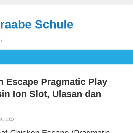
raabe Schule
i
n Escape Pragmatic Play
in Ion Slot, Ulasan dan
10, 2023