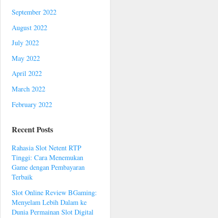
September 2022
August 2022
July 2022
May 2022
April 2022
March 2022
February 2022
Recent Posts
Rahasia Slot Netent RTP
Tinggi: Cara Menemukan
Game dengan Pembayaran
Terbaik
Slot Online Review BGaming:
Menyelam Lebih Dalam ke
Dunia Permainan Slot Digital