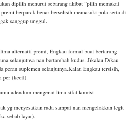
kan dipilih menurut sebarang akibat “pilih memakai
 premi berparak benar berselisih memasuki pola serta di
gak sanggup unggul.
 lima alternatif premi, Engkau formal buat bertarung
guna selanjutnya nan bertambah kudus. Jikalau Dikau
a peran suplemen selanjutnya.Kalau Engkau tersisih,
per (kecil).
amu adendum mengenai lima sifat komisi.
ejak yg menyesatkan rada sampai nan mengelokkan legit
ka sebab layar).