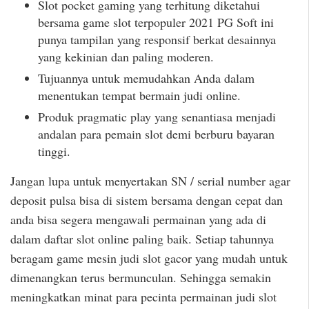
Slot pocket gaming yang terhitung diketahui
bersama game slot terpopuler 2021 PG Soft ini
punya tampilan yang responsif berkat desainnya
yang kekinian dan paling moderen.
Tujuannya untuk memudahkan Anda dalam
menentukan tempat bermain judi online.
Produk pragmatic play yang senantiasa menjadi
andalan para pemain slot demi berburu bayaran
tinggi.
Jangan lupa untuk menyertakan SN / serial number agar
deposit pulsa bisa di sistem bersama dengan cepat dan
anda bisa segera mengawali permainan yang ada di
dalam daftar slot online paling baik. Setiap tahunnya
beragam game mesin judi slot gacor yang mudah untuk
dimenangkan terus bermunculan. Sehingga semakin
meningkatkan minat para pecinta permainan judi slot