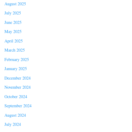
August 2025
July 2025
June 2025
May 2025
April 2025
March 2025
February 2025
January 2025
December 2024
November 2024
October 2024
September 2024
August 2024
July 2024