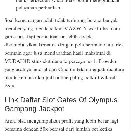
pelayanan perbankan.
Soal kemenangan udah tidak terhitung berapa banyak
member yang mendapatkan MAXWIN waktu bermain
game ini. Tapi permainan ini lebih cocok
dikombinasikan bersama dengan pola bermain atau trick
bermain agar bisa mendapatkan hasil maksimal di
MUDAH4D stius slot dana terpercaya no 1. Provider
yang asalnya berasal dari Cina ini telah menjadi diantara
pionir kemunculan judi online paling baik di wilayah
Asia.
Link Daftar Slot Gates Of Olympus
Gampang Jackpot
Anda bisa mengumpulkan profit yang lebih besar lagi
bersama dengan 50x berasal dari jumlah bet ketika