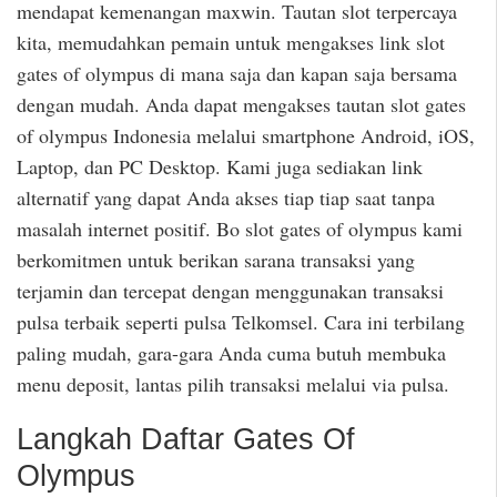
mendapat kemenangan maxwin. Tautan slot terpercaya
kita, memudahkan pemain untuk mengakses link slot
gates of olympus di mana saja dan kapan saja bersama
dengan mudah. Anda dapat mengakses tautan slot gates
of olympus Indonesia melalui smartphone Android, iOS,
Laptop, dan PC Desktop. Kami juga sediakan link
alternatif yang dapat Anda akses tiap tiap saat tanpa
masalah internet positif. Bo slot gates of olympus kami
berkomitmen untuk berikan sarana transaksi yang
terjamin dan tercepat dengan menggunakan transaksi
pulsa terbaik seperti pulsa Telkomsel. Cara ini terbilang
paling mudah, gara-gara Anda cuma butuh membuka
menu deposit, lantas pilih transaksi melalui via pulsa.
Langkah Daftar Gates Of
Olympus