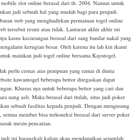
 mobile slot online berasal dari th. 2004. Namun untuk
bukan jadi sebuah hal yang mudah bagi para penjudi.
tebaran web yang menghadirkan permainan togel online
b tersebut resmi atau tidak. Lantaran akhir akhir ini
inya kasus kecurangan berasal dari sang bandar nakal yang
ngalami kerugian besar. Oleh karena itu lah kin ikami
tuk mainkan judi togel online bersama Kayutogel.
dak perlu cemas atas penipuan yang ramai di dunia
bsite kawantogel beberapa bettor ditegaskan dapat
gan. Khusus nya untuk beberapa bettor yang cari dan
 uang asli. Maka berasal dari itulah, situs judi poker
ikan sebuah fasilitas kepada penjudi. Dengan mengusung
i, semua member bisa terkoneksi berasal dari server poker
masuk mesin pencarian.
 judi ini barangkali kalian akan mendapatkan sejumlah