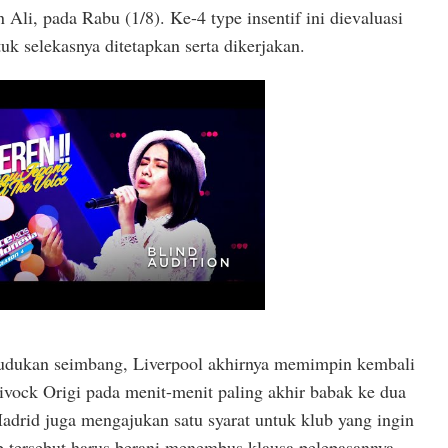
li, pada Rabu (1/8). Ke-4 type insentif ini dievaluasi
uk selekasnya ditetapkan serta dikerjakan.
udukan seimbang, Liverpool akhirnya memimpin kembali
ivock Origi pada menit-menit paling akhir babak ke dua
 Madrid juga mengajukan satu syarat untuk klub yang ingin
b tersebut harus berani menembus klausa pelepasannya