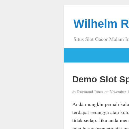
Wilhelm R
Situs Slot Gacor Malam In
Demo Slot Sp
by
Raymond Jones
on
November 1
Anda mungkin pernah kal
terdapat serangga atau kut
tidak sedap. Jika anda men
juga harus mencermati an