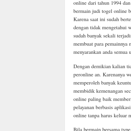
online dari tahun 1994 dan
bermain judi togel online 
Karena saat ini sudah ber
dengan tidak mengetahui we
sudah banyak sekali terjad
membuat para pemainnya me
menyarankan anda semua un
Dengan demikian kalian ti
peronline an. Karenanya we
memperoleh banyak keuntun
membidik kemenangan secara
online paling baik member
pelayanan berbasis aplikas
online tanpa harus keluar 
Bila bermain bersama type