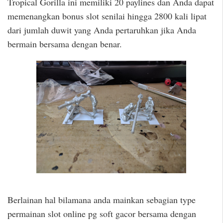
Tropical Gorilla ini memiliki 20 paylines dan Anda dapat
memenangkan bonus slot senilai hingga 2800 kali lipat
dari jumlah duwit yang Anda pertaruhkan jika Anda
bermain bersama dengan benar.
Berlainan hal bilamana anda mainkan sebagian type
permainan slot online pg soft gacor bersama dengan