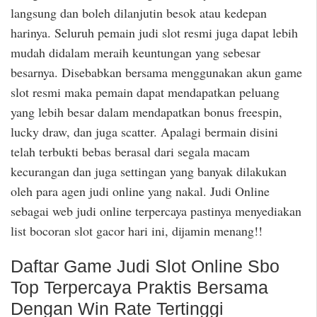
langsung dan boleh dilanjutin besok atau kedepan
harinya. Seluruh pemain judi slot resmi juga dapat lebih
mudah didalam meraih keuntungan yang sebesar
besarnya. Disebabkan bersama menggunakan akun game
slot resmi maka pemain dapat mendapatkan peluang
yang lebih besar dalam mendapatkan bonus freespin,
lucky draw, dan juga scatter. Apalagi bermain disini
telah terbukti bebas berasal dari segala macam
kecurangan dan juga settingan yang banyak dilakukan
oleh para agen judi online yang nakal. Judi Online
sebagai web judi online terpercaya pastinya menyediakan
list bocoran slot gacor hari ini, dijamin menang!!
Daftar Game Judi Slot Online Sbo
Top Terpercaya Praktis Bersama
Dengan Win Rate Tertinggi