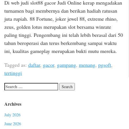
Di web judi slot88 gacor Judi Online kerap mengadakan
turnamen bagi membernya dan berikan hadiah ratusan
juta rupiah. 88 Fortune, joker jewel 88, extreme rhino,
zeus, golden lotus merupakan slot bersama winrate
paling tinggi. Pengembang ini telah lebih berasal dari 50
tahun beroperasi dan terus berkembang sampai waktu
ini, kualitas gameplay merupakan bukti mutu mereka.
Tagged as:
daftar
,
gacor
,
gampang
,
menang
,
pgsoft
,
tertinggi
Archives
July 2026
June 2026