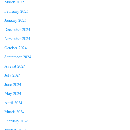
March 2025
February 2025
January 2025
December 2024
November 2024
October 2024
September 2024
August 2024
July 2024
June 2024
May 2024
April 2024
March 2024
February 2024
January 2024