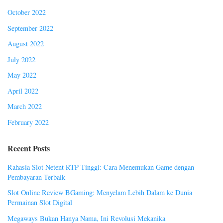
October 2022
September 2022
August 2022
July 2022
May 2022
April 2022
March 2022
February 2022
Recent Posts
Rahasia Slot Netent RTP Tinggi: Cara Menemukan Game dengan
Pembayaran Terbaik
Slot Online Review BGaming: Menyelam Lebih Dalam ke Dunia
Permainan Slot Digital
Megaways Bukan Hanya Nama, Ini Revolusi Mekanika