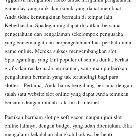
gameplay yang unik dan ikonik yang dapat membuat
Anda tidak kemungkinan bermain di tempat lain.
Keberhasilan Spadegaming dapat dikaitkan bersama
pengetahuan dan pengalaman sekelompok pengusaha
yang bersemangat dan berpengetahuan luas perihal dunia
game online. Mereka sukses mengembangkan slot
Spadegaming, yang kini populer di semua dunia, berkat
grafis dan resiko nada permainan, yang mampu berikan
pengalaman bermain yang tak tertandingi bagi para
slotters. Pertama, Anda harus bergabung bersama dengan
salah satu website slot online yang dapat Anda temukan
bersama dengan mudah kala ini di internet.
Pastikan bermain slot pg soft gacor maupun judi slot
online lainnya, dengan budget yang udah ditentukan. Jika
mengalami kekalahan alangkah baiknya berhenti