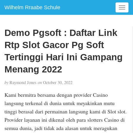
Wilhelm Rraabe Schule
T
o
g
g
Demo Pgsoft : Daftar Link
l
e
Rtp Slot Gacor Pg Soft
n
a
Tertinggi Hari Ini Gampang
v
Menang 2022
i
g
a
by
Raymond Jones
on
October 30, 2022
t
i
Kami bermitra bersama dengan provider Casino
o
langsung terkenal di dunia untuk meyakinkan mutu
n
tinggi berasal dari permainan langsung kami di Slot slot.
Provider layanan ini dikenal oleh para slotters Casino di
semua dunia, jadi tidak ada alasan untuk meragukan