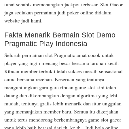
tunai sehabis memenangkan jackpot terbesar. Slot Gacor
juga sediakan permainan judi poker online didalam
website judi kami.
Fakta Menarik Bermain Slot Demo
Pragmatic Play Indonesia
Seluruh permainan slot Pragmatic amat cocok untuk
player yang ingin menang besar bersama taruhan kecil.
Ribuan member terbukti telah sukses meraih sensasional
cuma bersama recehan. Keseruan yang tentunya
menguntungkan gara-gara ribuan game slot kini telah
datang dan dikembangkan dengan algoritma yang lebi
mudah, tentunya grafis lebih menarik dan fitur unggulan
yang memanjakan member baru. Semua itu dikerjakan
untuk terus mendorong berkembangnya game slot gacor
yang lebih baik berasal dari th. ke th.. Judi bola online