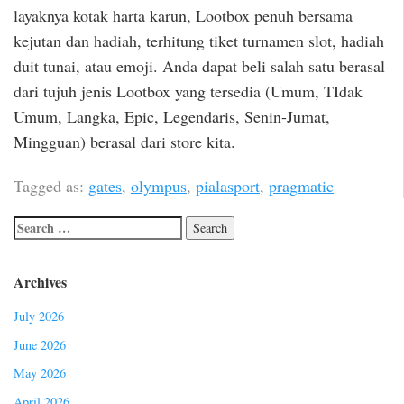
layaknya kotak harta karun, Lootbox penuh bersama
kejutan dan hadiah, terhitung tiket turnamen slot, hadiah
duit tunai, atau emoji. Anda dapat beli salah satu berasal
dari tujuh jenis Lootbox yang tersedia (Umum, TIdak
Umum, Langka, Epic, Legendaris, Senin-Jumat,
Mingguan) berasal dari store kita.
Tagged as:
gates
,
olympus
,
pialasport
,
pragmatic
Archives
July 2026
June 2026
May 2026
April 2026