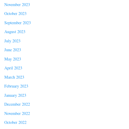
November 2023
October 2023
September 2023
August 2023
July 2023
June 2023
May 2023
April 2023
March 2023
February 2023
January 2023
December 2022
November 2022
October 2022