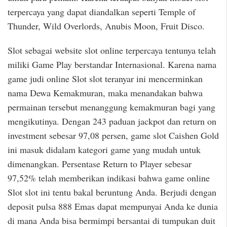
terpercaya yang dapat diandalkan seperti Temple of
Thunder, Wild Overlords, Anubis Moon, Fruit Disco.
Slot sebagai website slot online terpercaya tentunya telah
miliki Game Play berstandar Internasional. Karena nama
game judi online Slot slot teranyar ini mencerminkan
nama Dewa Kemakmuran, maka menandakan bahwa
permainan tersebut menanggung kemakmuran bagi yang
mengikutinya. Dengan 243 paduan jackpot dan return on
investment sebesar 97,08 persen, game slot Caishen Gold
ini masuk didalam kategori game yang mudah untuk
dimenangkan. Persentase Return to Player sebesar
97,52% telah memberikan indikasi bahwa game online
Slot slot ini tentu bakal beruntung Anda. Berjudi dengan
deposit pulsa 888 Emas dapat mempunyai Anda ke dunia
di mana Anda bisa bermimpi bersantai di tumpukan duit