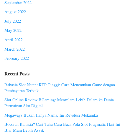
September 2022
August 2022
July 2022
May 2022
April 2022
March 2022
February 2022
Recent Posts
Rahasia Slot Netent RTP Tinggi: Cara Menemukan Game dengan
Pembayaran Terbaik
Slot Online Review BGaming: Menyelam Lebih Dalam ke Dunia
Permainan Slot Digital
Megaways Bukan Hanya Nama, Ini Revolusi Mekanika
Bocoran Rahasia? Cari Tahu Cara Baca Pola Slot Pragmatic Hari Ini
Biar Main Lebih Asyik