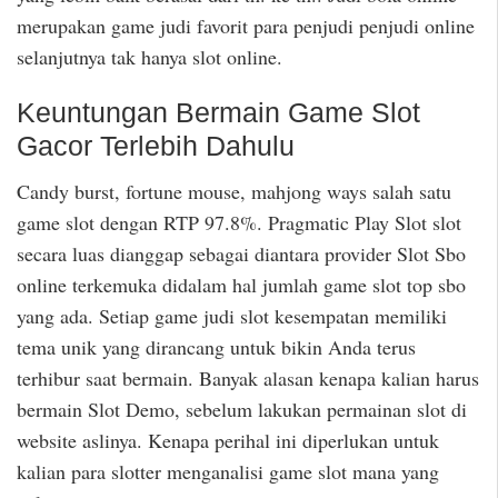
merupakan game judi favorit para penjudi penjudi online
selanjutnya tak hanya slot online.
Keuntungan Bermain Game Slot
Gacor Terlebih Dahulu
Candy burst, fortune mouse, mahjong ways salah satu
game slot dengan RTP 97.8%. Pragmatic Play Slot slot
secara luas dianggap sebagai diantara provider Slot Sbo
online terkemuka didalam hal jumlah game slot top sbo
yang ada. Setiap game judi slot kesempatan memiliki
tema unik yang dirancang untuk bikin Anda terus
terhibur saat bermain. Banyak alasan kenapa kalian harus
bermain Slot Demo, sebelum lakukan permainan slot di
website aslinya. Kenapa perihal ini diperlukan untuk
kalian para slotter menganalisi game slot mana yang