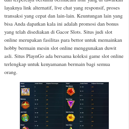
layaknya link alternatif, live chat yang responsif, proses
transaksi yang cepat dan lain-lain. Keuntungan lain yang
bisa Anda dapatkan kala ini adalah promosi dan bonus
yang telah disediakan di Gacor Slots. Situs judi slot
online merupakan fasilitas para bettor untuk memainkan
hobby bermain mesin slot online menggunakan duwit
asli. Situs PlaynGo ada bersama koleksi game slot online
terlengkap untuk kenyamanan bermain bagi semua
orang.