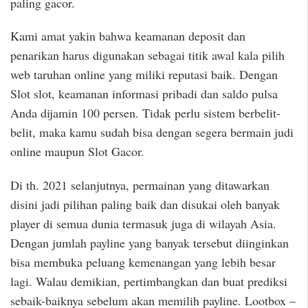
paling gacor.
Kami amat yakin bahwa keamanan deposit dan
penarikan harus digunakan sebagai titik awal kala pilih
web taruhan online yang miliki reputasi baik. Dengan
Slot slot, keamanan informasi pribadi dan saldo pulsa
Anda dijamin 100 persen. Tidak perlu sistem berbelit-
belit, maka kamu sudah bisa dengan segera bermain judi
online maupun Slot Gacor.
Di th. 2021 selanjutnya, permainan yang ditawarkan
disini jadi pilihan paling baik dan disukai oleh banyak
player di semua dunia termasuk juga di wilayah Asia.
Dengan jumlah payline yang banyak tersebut diinginkan
bisa membuka peluang kemenangan yang lebih besar
lagi. Walau demikian, pertimbangkan dan buat prediksi
sebaik-baiknya sebelum akan memilih payline. Lootbox –