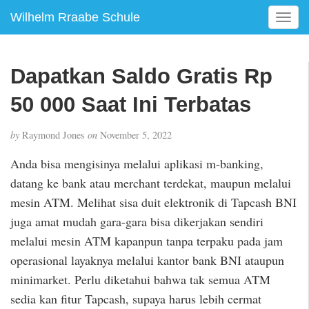
Wilhelm Rraabe Schule
T
o
g
g
Dapatkan Saldo Gratis Rp
l
e
50 000 Saat Ini Terbatas
n
a
by
Raymond Jones
on
November 5, 2022
v
i
Anda bisa mengisinya melalui aplikasi m-banking,
g
datang ke bank atau merchant terdekat, maupun melalui
a
mesin ATM. Melihat sisa duit elektronik di Tapcash BNI
t
i
juga amat mudah gara-gara bisa dikerjakan sendiri
o
melalui mesin ATM kapanpun tanpa terpaku pada jam
n
operasional layaknya melalui kantor bank BNI ataupun
minimarket. Perlu diketahui bahwa tak semua ATM
sedia kan fitur Tapcash, supaya harus lebih cermat