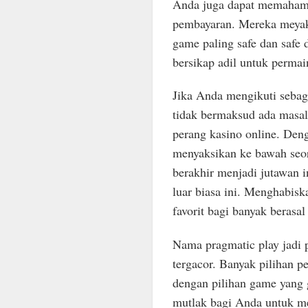
Anda juga dapat memahami 
pembayaran. Mereka meyaki
game paling safe dan safe 
bersikap adil untuk perma
Jika Anda mengikuti sebag
tidak bermaksud ada masal
perang kasino online. Deng
menyaksikan ke bawah seor
berakhir menjadi jutawan i
luar biasa ini. Menghabisk
favorit bagi banyak berasal 
Nama pragmatic play jadi pi
tergacor. Banyak pilihan p
dengan pilihan game yang
mutlak bagi Anda untuk me