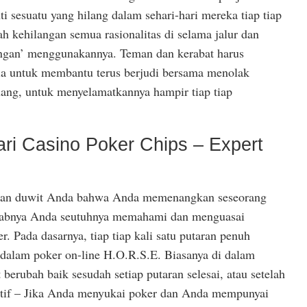
ti sesuatu yang hilang dalam sehari-hari mereka tiap tiap
ah kehilangan semua rasionalitas di selama jalur dan
ungan’ menggunakannya. Teman dan kerabat harus
dia untuk membantu terus berjudi bersama menolak
ang, untuk menyelamatkannya hampir tiap tiap
ari Casino Poker Chips – Expert
ngan duwit Anda bahwa Anda memenangkan seseorang
ebabnya Anda seutuhnya memahami dan menguasai
 Pada dasarnya, tiap tiap kali satu putaran penuh
didalam poker on-line H.O.R.S.E. Biasanya di dalam
berubah baik sesudah setiap putaran selesai, atau setelah
ktif – Jika Anda menyukai poker dan Anda mempunyai