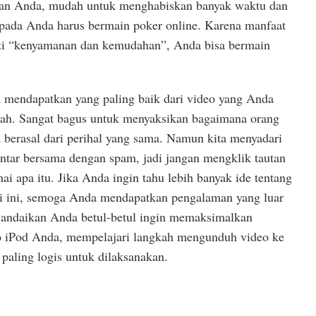
inan Anda, mudah untuk menghabiskan banyak waktu dan
ipada Anda harus bermain poker online. Karena manfaat
rti “kenyamanan dan kemudahan”, Anda bisa bermain
 mendapatkan yang paling baik dari video yang Anda
ah. Sangat bagus untuk menyaksikan bagaimana orang
pa berasal dari perihal yang sama. Namun kita menyadari
tar bersama dengan spam, jadi jangan mengklik tautan
i apa itu. Jika Anda ingin tahu lebih banyak ide tentang
ri ini, semoga Anda mendapatkan pengalaman yang luar
 andaikan Anda betul-betul ingin memaksimalkan
eo iPod Anda, mempelajari langkah mengunduh video ke
paling logis untuk dilaksanakan.