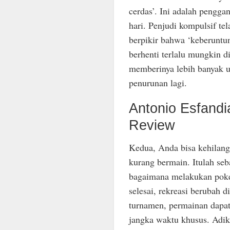
cerdas’. Ini adalah penggan
hari. Penjudi kompulsif tel
berpikir bahwa ‘keberunt
berhenti terlalu mungkin 
memberinya lebih banyak u
penurunan lagi.
Antonio Esfandi
Review
Kedua, Anda bisa kehila
kurang bermain. Itulah s
bagaimana melakukan poker.
selesai, rekreasi berubah 
turnamen, permainan dapat 
jangka waktu khusus. Adi