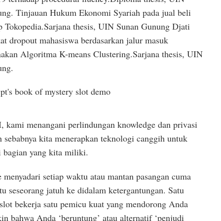
ng. Tinjauan Hukum Ekonomi Syariah pada jual beli
p Tokopedia.Sarjana thesis, UIN Sunan Gunung Djati
kat dropout mahasiswa berdasarkan jalur masuk
akan Algoritma K-means Clustering.Sarjana thesis, UIN
ung.
 kami menangani perlindungan knowledge dan privasi
ah sebabnya kita menerapkan teknologi canggih untuk
 bagian yang kita miliki.
ne menyadari setiap waktu atau mantan pasangan cuma
u seseorang jatuh ke didalam ketergantungan. Satu
slot bekerja satu pemicu kuat yang mendorong Anda
in bahwa Anda ‘beruntung’ atau alternatif ‘penjudi