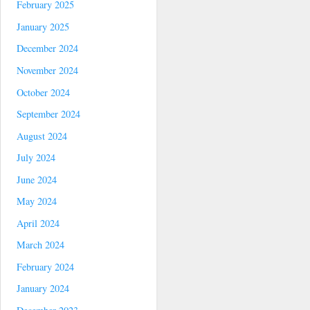
February 2025
January 2025
December 2024
November 2024
October 2024
September 2024
August 2024
July 2024
June 2024
May 2024
April 2024
March 2024
February 2024
January 2024