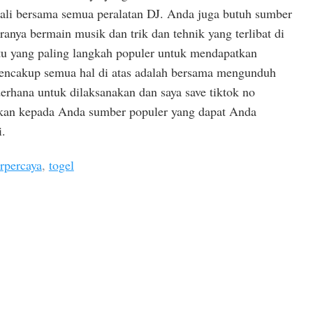
ali bersama semua peralatan DJ. Anda juga butuh sumber
anya bermain musik dan trik dan tehnik yang terlibat di
atu yang paling langkah populer untuk mendapatkan
encakup semua hal di atas adalah bersama mengunduh
erhana untuk dilaksanakan dan saya save tiktok no
an kepada Anda sumber populer yang dapat Anda
i.
erpercaya
,
togel