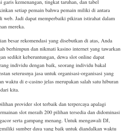
garis kemenangan, tingkat taruhan, dan tabel
nkan setiap pemain bahwa pemain miliki di antara
di web. Jadi dapat memperbaiki pikiran istirahat dalam
inan mereka.
ian besar rekomendasi yang disebutkan di atas, Anda
ah berhimpun dan nikmati kasino internet yang tawarkan
an sedikit keberuntungan, dewa slot online dapat
ang individu dengan baik, seorang individu bakal
nstan seterusnya jasa untuk organisasi-organisasi yang
an waktu di e-casino jelas merupakan salah satu hiburan
dari kita.
lihan provider slot terbaik dan terpercaya apalagi
ermainan slot meraih 200 pilihan tersedia dan didominasi
 gacor serta gampang menang. Untuk mengawali DJ,
miliki sumber daya yang baik untuk diandalkan waktu