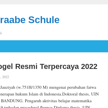
raabe Schule
i
ogel Resmi Terpercaya 2022
, 2022
-Jauziyah (w.751H/1350 M) mengenai perubahan fatwa
enerapan hukum Islam di Indonesia.Doktoral thesis, UIN
DUNG. Pengaruh aktivitas belajar matematika
9 terhadap procedural fluency.Diploma thesis, UIN