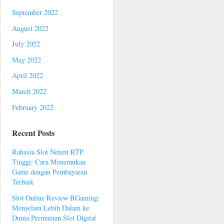
September 2022
August 2022
July 2022
May 2022
April 2022
March 2022
February 2022
Recent Posts
Rahasia Slot Netent RTP
Tinggi: Cara Menemukan
Game dengan Pembayaran
Terbaik
Slot Online Review BGaming:
Menyelam Lebih Dalam ke
Dunia Permainan Slot Digital