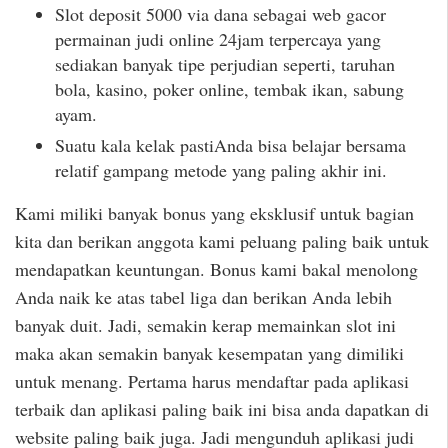
Slot deposit 5000 via dana sebagai web gacor
permainan judi online 24jam terpercaya yang
sediakan banyak tipe perjudian seperti, taruhan
bola, kasino, poker online, tembak ikan, sabung
ayam.
Suatu kala kelak pastiAnda bisa belajar bersama
relatif gampang metode yang paling akhir ini.
Kami miliki banyak bonus yang eksklusif untuk bagian
kita dan berikan anggota kami peluang paling baik untuk
mendapatkan keuntungan. Bonus kami bakal menolong
Anda naik ke atas tabel liga dan berikan Anda lebih
banyak duit. Jadi, semakin kerap memainkan slot ini
maka akan semakin banyak kesempatan yang dimiliki
untuk menang. Pertama harus mendaftar pada aplikasi
terbaik dan aplikasi paling baik ini bisa anda dapatkan di
website paling baik juga. Jadi mengunduh aplikasi judi