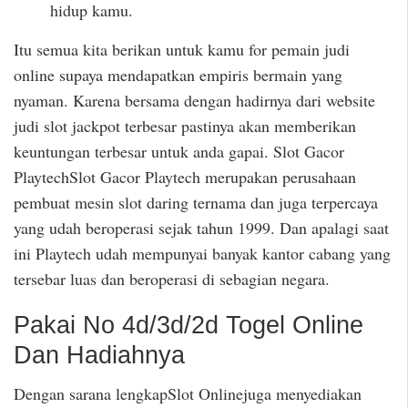
hidup kamu.
Itu semua kita berikan untuk kamu for pemain judi
online supaya mendapatkan empiris bermain yang
nyaman. Karena bersama dengan hadirnya dari website
judi slot jackpot terbesar pastinya akan memberikan
keuntungan terbesar untuk anda gapai. Slot Gacor
PlaytechSlot Gacor Playtech merupakan perusahaan
pembuat mesin slot daring ternama dan juga terpercaya
yang udah beroperasi sejak tahun 1999. Dan apalagi saat
ini Playtech udah mempunyai banyak kantor cabang yang
tersebar luas dan beroperasi di sebagian negara.
Pakai No 4d/3d/2d Togel Online
Dan Hadiahnya
Dengan sarana lengkapSlot Onlinejuga menyediakan