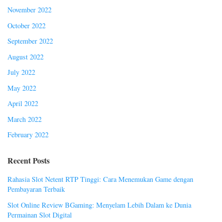
November 2022
October 2022
September 2022
August 2022
July 2022
May 2022
April 2022
March 2022
February 2022
Recent Posts
Rahasia Slot Netent RTP Tinggi: Cara Menemukan Game dengan
Pembayaran Terbaik
Slot Online Review BGaming: Menyelam Lebih Dalam ke Dunia
Permainan Slot Digital