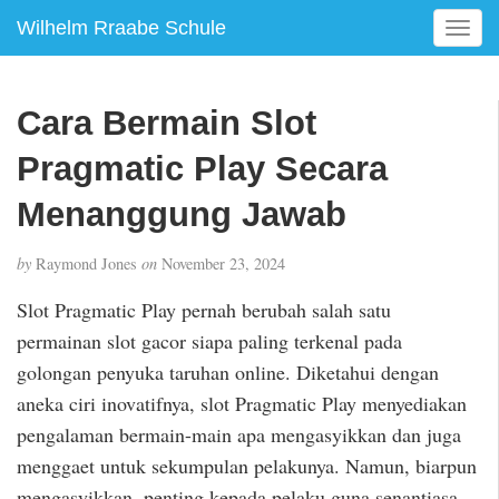
Wilhelm Rraabe Schule
T
o
g
g
Cara Bermain Slot
l
e
Pragmatic Play Secara
n
a
Menanggung Jawab
v
i
by
Raymond Jones
on
November 23, 2024
g
a
Slot Pragmatic Play pernah berubah salah satu
t
permainan slot gacor siapa paling terkenal pada
i
golongan penyuka taruhan online. Diketahui dengan
o
n
aneka ciri inovatifnya, slot Pragmatic Play menyediakan
pengalaman bermain-main apa mengasyikkan dan juga
menggaet untuk sekumpulan pelakunya. Namun, biarpun
mengasyikkan, penting kepada pelaku guna senantiasa