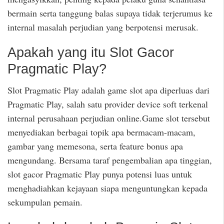
bermain serta tanggung balas supaya tidak terjerumus ke
internal masalah perjudian yang berpotensi merusak.
Apakah yang itu Slot Gacor
Pragmatic Play?
Slot Pragmatic Play adalah game slot apa diperluas dari
Pragmatic Play, salah satu provider device soft terkenal
internal perusahaan perjudian online.Game slot tersebut
menyediakan berbagai topik apa bermacam-macam,
gambar yang memesona, serta feature bonus apa
mengundang. Bersama taraf pengembalian apa tinggian,
slot gacor Pragmatic Play punya potensi luas untuk
menghadiahkan kejayaan siapa menguntungkan kepada
sekumpulan pemain.