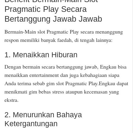
Pragmatic Play Secara
Bertanggung Jawab Jawab
Bermain-Main slot Pragmatic Play secara menanggung
respon memiliki banyak faedah, di tengah lainnya:
1. Menaikkan Hiburan
Dengan bermain secara bertanggung jawab, Engkau bisa
menaikkan entertainment dan juga kebahagiaan siapa
Anda terima sebab gim slot Pragmatic Play.Engkau dapat
menikmati gim bebas stress ataupun kecemasan yang
ekstra.
2. Menurunkan Bahaya
Ketergantungan