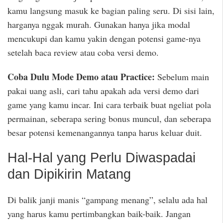
kamu langsung masuk ke bagian paling seru. Di sisi lain,
harganya nggak murah. Gunakan hanya jika modal
mencukupi dan kamu yakin dengan potensi game-nya
setelah baca review atau coba versi demo.
Coba Dulu Mode Demo atau Practice:
Sebelum main
pakai uang asli, cari tahu apakah ada versi demo dari
game yang kamu incar. Ini cara terbaik buat ngeliat pola
permainan, seberapa sering bonus muncul, dan seberapa
besar potensi kemenangannya tanpa harus keluar duit.
Hal-Hal yang Perlu Diwaspadai
dan Dipikirin Matang
Di balik janji manis “gampang menang”, selalu ada hal
yang harus kamu pertimbangkan baik-baik. Jangan