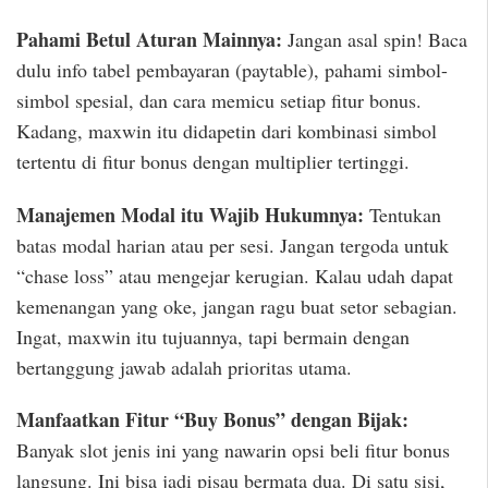
Pahami Betul Aturan Mainnya:
Jangan asal spin! Baca
dulu info tabel pembayaran (paytable), pahami simbol-
simbol spesial, dan cara memicu setiap fitur bonus.
Kadang, maxwin itu didapetin dari kombinasi simbol
tertentu di fitur bonus dengan multiplier tertinggi.
Manajemen Modal itu Wajib Hukumnya:
Tentukan
batas modal harian atau per sesi. Jangan tergoda untuk
“chase loss” atau mengejar kerugian. Kalau udah dapat
kemenangan yang oke, jangan ragu buat setor sebagian.
Ingat, maxwin itu tujuannya, tapi bermain dengan
bertanggung jawab adalah prioritas utama.
Manfaatkan Fitur “Buy Bonus” dengan Bijak:
Banyak slot jenis ini yang nawarin opsi beli fitur bonus
langsung. Ini bisa jadi pisau bermata dua. Di satu sisi,