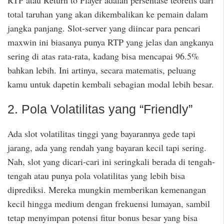
total taruhan yang akan dikembalikan ke pemain dalam
jangka panjang. Slot-server yang diincar para pencari
maxwin ini biasanya punya RTP yang jelas dan angkanya
sering di atas rata-rata, kadang bisa mencapai 96.5%
bahkan lebih. Ini artinya, secara matematis, peluang
kamu untuk dapetin kembali sebagian modal lebih besar.
2. Pola Volatilitas yang “Friendly”
Ada slot volatilitas tinggi yang bayarannya gede tapi
jarang, ada yang rendah yang bayaran kecil tapi sering.
Nah, slot yang dicari-cari ini seringkali berada di tengah-
tengah atau punya pola volatilitas yang lebih bisa
diprediksi. Mereka mungkin memberikan kemenangan
kecil hingga medium dengan frekuensi lumayan, sambil
tetap menyimpan potensi fitur bonus besar yang bisa