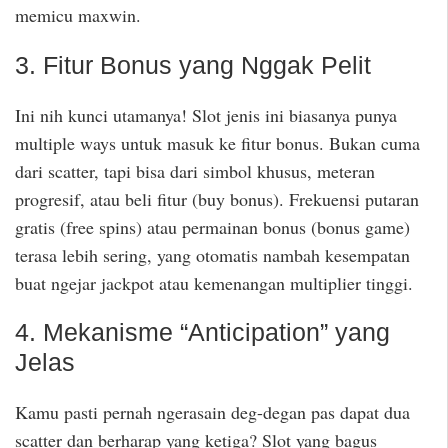
memicu maxwin.
3. Fitur Bonus yang Nggak Pelit
Ini nih kunci utamanya! Slot jenis ini biasanya punya
multiple ways untuk masuk ke fitur bonus. Bukan cuma
dari scatter, tapi bisa dari simbol khusus, meteran
progresif, atau beli fitur (buy bonus). Frekuensi putaran
gratis (free spins) atau permainan bonus (bonus game)
terasa lebih sering, yang otomatis nambah kesempatan
buat ngejar jackpot atau kemenangan multiplier tinggi.
4. Mekanisme “Anticipation” yang
Jelas
Kamu pasti pernah ngerasain deg-degan pas dapat dua
scatter dan berharap yang ketiga? Slot yang bagus