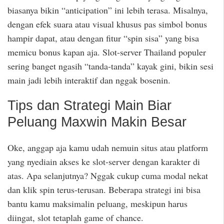
biasanya bikin “anticipation” ini lebih terasa. Misalnya,
dengan efek suara atau visual khusus pas simbol bonus
hampir dapat, atau dengan fitur “spin sisa” yang bisa
memicu bonus kapan aja. Slot-server Thailand populer
sering banget ngasih “tanda-tanda” kayak gini, bikin sesi
main jadi lebih interaktif dan nggak bosenin.
Tips dan Strategi Main Biar
Peluang Maxwin Makin Besar
Oke, anggap aja kamu udah nemuin situs atau platform
yang nyediain akses ke slot-server dengan karakter di
atas. Apa selanjutnya? Nggak cukup cuma modal nekat
dan klik spin terus-terusan. Beberapa strategi ini bisa
bantu kamu maksimalin peluang, meskipun harus
diingat, slot tetaplah game of chance.