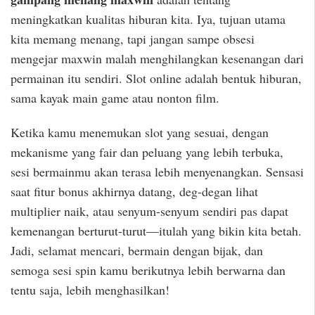
meningkatkan kualitas hiburan kita. Iya, tujuan utama
kita memang menang, tapi jangan sampe obsesi
mengejar maxwin malah menghilangkan kesenangan dari
permainan itu sendiri. Slot online adalah bentuk hiburan,
sama kayak main game atau nonton film.
Ketika kamu menemukan slot yang sesuai, dengan
mekanisme yang fair dan peluang yang lebih terbuka,
sesi bermainmu akan terasa lebih menyenangkan. Sensasi
saat fitur bonus akhirnya datang, deg-degan lihat
multiplier naik, atau senyum-senyum sendiri pas dapat
kemenangan berturut-turut—itulah yang bikin kita betah.
Jadi, selamat mencari, bermain dengan bijak, dan
semoga sesi spin kamu berikutnya lebih berwarna dan
tentu saja, lebih menghasilkan!