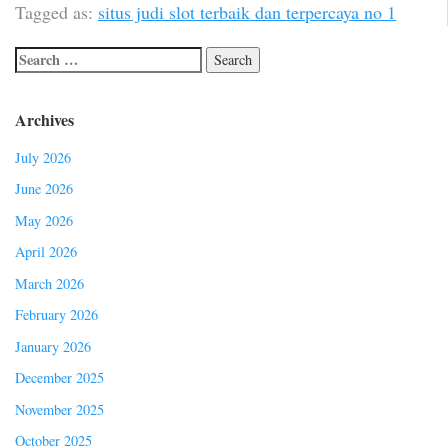
Tagged as:
situs judi slot terbaik dan terpercaya no 1
Archives
July 2026
June 2026
May 2026
April 2026
March 2026
February 2026
January 2026
December 2025
November 2025
October 2025