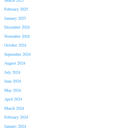
March 2025
February 2025
January 2025
December 2024
November 2024
October 2024
September 2024
August 2024
July 2024
June 2024
May 2024
April 2024
March 2024
February 2024
January 2024