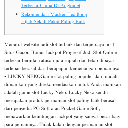
Terbesar Cuma Di Angkanet
Rekomendasi Masker Headloop
Hijab Sekali Pakai Paling Baik
Menurut website judi slot terbaik dan terpercaya no 1
Situs Gacor, Bonus Jackpot Progresif Judi Slot Online
terbesar bernilai ratusan juta rupiah dan tetap dibayar
terlepas berasal dari berapapun kemenangan pemainnya.
• LUCKY NEKOGame slot paling populer dan mudah
dimainkan yang direkomendasikan untuk Anda mainkan
adalah game slot Lucky Neko. Lucky Neko sendiri
merupakan produk permainan slot paling baik berasal
dari penyedia PG Soft atau Pocket Game Soft,
menawarkan keuntungan jackpot yang sangat besar bagi
para pemainnya. Tidak kalah dengan permainan slot