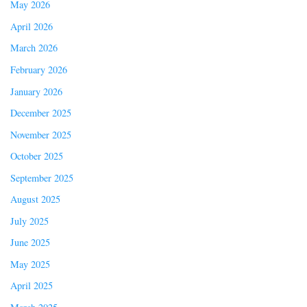
May 2026
April 2026
March 2026
February 2026
January 2026
December 2025
November 2025
October 2025
September 2025
August 2025
July 2025
June 2025
May 2025
April 2025