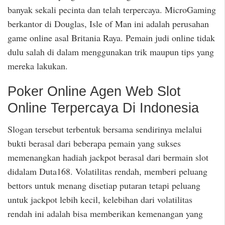
banyak sekali pecinta dan telah terpercaya. MicroGaming
berkantor di Douglas, Isle of Man ini adalah perusahan
game online asal Britania Raya. Pemain judi online tidak
dulu salah di dalam menggunakan trik maupun tips yang
mereka lakukan.
Poker Online Agen Web Slot
Online Terpercaya Di Indonesia
Slogan tersebut terbentuk bersama sendirinya melalui
bukti berasal dari beberapa pemain yang sukses
memenangkan hadiah jackpot berasal dari bermain slot
didalam Duta168. Volatilitas rendah, memberi peluang
bettors untuk menang disetiap putaran tetapi peluang
untuk jackpot lebih kecil, kelebihan dari volatilitas
rendah ini adalah bisa memberikan kemenangan yang