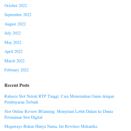
October 2022
September 2022
August 2022
July 2022
May 2022
April 2022
March 2022
February 2022
Recent Posts
Rahasia Slot Netent RTP Tinggi: Cara Menemukan Game dengan
Pembayaran Terbaik
Slot Online Review BGaming: Menyelam Lebih Dalam ke Dunia
Permainan Slot Digital
Megaways Bukan Hanya Nama, Ini Revolusi Mekanika