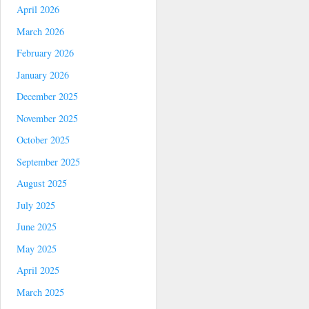
April 2026
March 2026
February 2026
January 2026
December 2025
November 2025
October 2025
September 2025
August 2025
July 2025
June 2025
May 2025
April 2025
March 2025