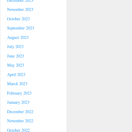
December 2023
November 2023
October 2023
September 2023
August 2023
July 2023
June 2023
May 2023
April 2023
March 2023
February 2023
January 2023
December 2022
November 2022
October 2022