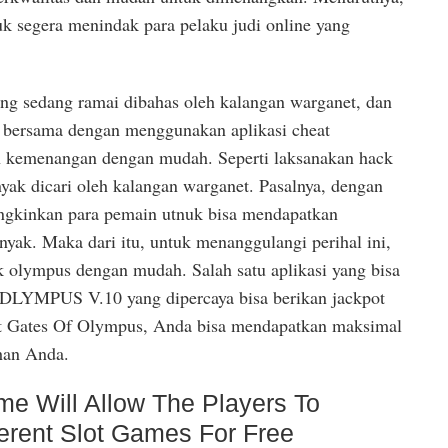
uk segera menindak para pelaku judi online yang
 sedang ramai dibahas oleh kalangan warganet, dan
 bersama dengan menggunakan aplikasi cheat
h kemenangan dengan mudah. Seperti laksanakan hack
k dicari oleh kalangan warganet. Pasalnya, dengan
ngkinkan para pemain utnuk bisa mendapatkan
yak. Maka dari itu, untuk menanggulangi perihal ini,
k olympus dengan mudah. Salah satu aplikasi yang bisa
DLYMPUS V.10 yang dipercaya bisa berikan jackpot
t Gates Of Olympus, Anda bisa mendapatkan maksimal
han Anda.
me Will Allow The Players To
fferent Slot Games For Free