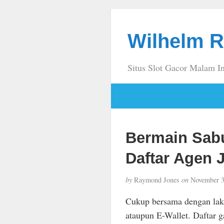
Wilhelm R
Situs Slot Gacor Malam In
Bermain Sabu
Daftar Agen 
by
Raymond Jones
on
November 3
Cukup bersama dengan laku
ataupun E-Wallet. Daftar g