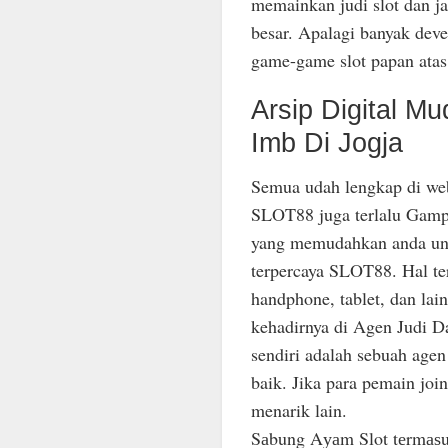
memainkan judi slot dan j
besar. Apalagi banyak deve
game-game slot papan atas
Arsip Digital M
Imb Di Jogja
Semua udah lengkap di web
SLOT88 juga terlalu Gampa
yang memudahkan anda untuk
terpercaya SLOT88. Hal te
handphone, tablet, dan lai
kehadirnya di Agen Judi D
sendiri adalah sebuah agen
baik. Jika para pemain j
menarik lain.
Sаbung Aуаm Slot tеrmаѕu