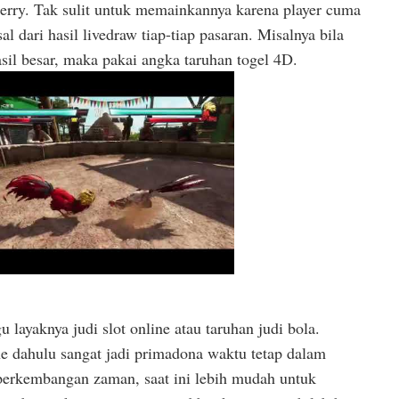
terry. Tak sulit untuk memainkannya karena player cuma
 dari hasil livedraw tiap-tiap pasaran. Misalnya bila
sil besar, maka pakai angka taruhan togel 4D.
layaknya judi slot online atau taruhan judi bola.
ne dahulu sangat jadi primadona waktu tetap dalam
 perkembangan zaman, saat ini lebih mudah untuk