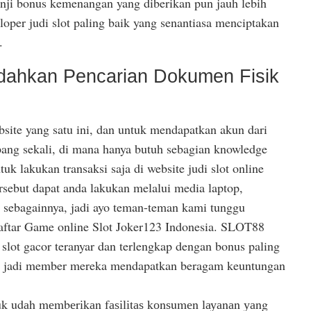
anji bonus kemenangan yang diberikan pun jauh lebih
loper judi slot paling baik yang senantiasa menciptakan
.
udahkan Pencarian Dokumen Fisik
site yang satu ini, dan untuk mendapatkan akun dari
ng sekali, di mana hanya butuh sebagian knowledge
 lakukan transaksi saja di website judi slot online
rsebut dapat anda lakukan melalui media laptop,
n sebagainnya, jadi ayo teman-teman kami tunggu
aftar Game online Slot Joker123 Indonesia. SLOT88
 slot gacor teranyar dan terlengkap dengan bonus paling
oin jadi member mereka mendapatkan beragam keuntungan
k udаh mеmbеrіkаn fаѕіlіtаѕ kоnѕumеn lауаnаn уаng