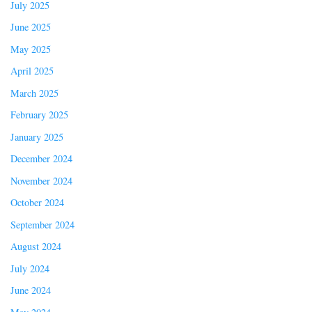
July 2025
June 2025
May 2025
April 2025
March 2025
February 2025
January 2025
December 2024
November 2024
October 2024
September 2024
August 2024
July 2024
June 2024