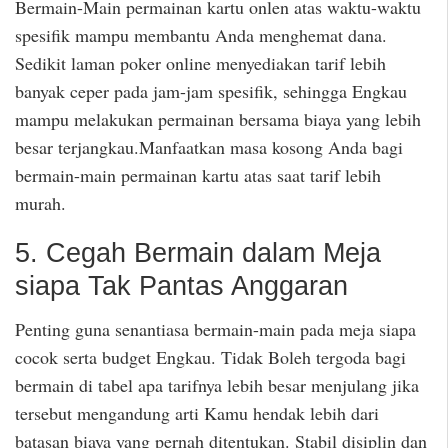
Bermain-Main permainan kartu onlen atas waktu-waktu
spesifik mampu membantu Anda menghemat dana.
Sedikit laman poker online menyediakan tarif lebih
banyak ceper pada jam-jam spesifik, sehingga Engkau
mampu melakukan permainan bersama biaya yang lebih
besar terjangkau.Manfaatkan masa kosong Anda bagi
bermain-main permainan kartu atas saat tarif lebih
murah.
5. Cegah Bermain dalam Meja
siapa Tak Pantas Anggaran
Penting guna senantiasa bermain-main pada meja siapa
cocok serta budget Engkau. Tidak Boleh tergoda bagi
bermain di tabel apa tarifnya lebih besar menjulang jika
tersebut mengandung arti Kamu hendak lebih dari
batasan biaya yang pernah ditentukan. Stabil disiplin dan