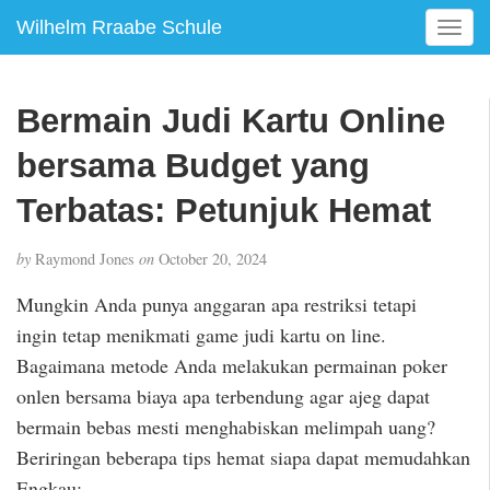
Wilhelm Rraabe Schule
T
o
g
g
Bermain Judi Kartu Online
l
e
bersama Budget yang
n
a
Terbatas: Petunjuk Hemat
v
i
by
Raymond Jones
on
October 20, 2024
g
a
Mungkin Anda punya anggaran apa restriksi tetapi
t
ingin tetap menikmati game judi kartu on line.
i
Bagaimana metode Anda melakukan permainan poker
o
n
onlen bersama biaya apa terbendung agar ajeg dapat
bermain bebas mesti menghabiskan melimpah uang?
Beriringan beberapa tips hemat siapa dapat memudahkan
Engkau: