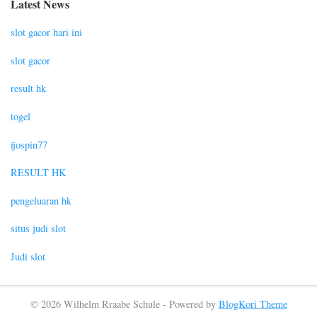
Latest News
slot gacor hari ini
slot gacor
result hk
togel
ijospin77
RESULT HK
pengeluaran hk
situs judi slot
Judi slot
© 2026 Wilhelm Rraabe Schule - Powered by
BlogKori Theme