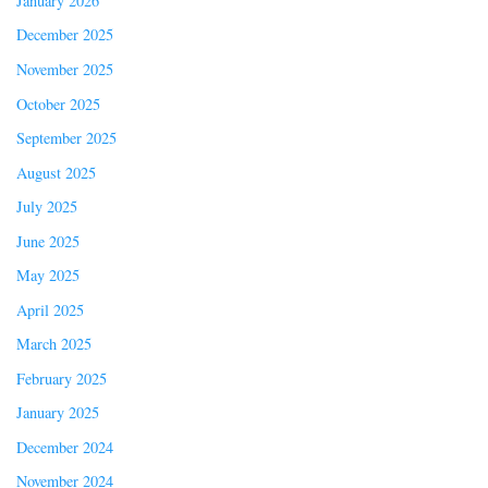
January 2026
December 2025
November 2025
October 2025
September 2025
August 2025
July 2025
June 2025
May 2025
April 2025
March 2025
February 2025
January 2025
December 2024
November 2024