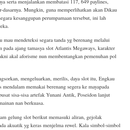
a serta menjalankan membatasi 117, 649 paylines,
ar-dasarnya. Mungkin, guna memperlihatkan akan Dikau
segara kesanggupan perumpamaan tersebut, ini lah
reka.
u mau mendeteksi segara tanda yg berenang melalui
m pada ajang tamasya slot Atlantis Megaways, karakter
yakni akal aforisme nun membentangkan pemenuhan pol
sorkan, mengeluarkan, merilis, daya slot itu, Engkau
s mendalam memakai berenang segera ke mayapada
sat sisa-sisa artefak Yunani Antik, Poseidon lanjut
ainan nan berkuasa.
 gelung slot berikut memasuki aliran, gejolak
da akuatik yg keras menjelma rewel. Kala simbol-simbol