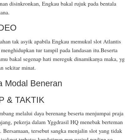
g nan disinkronkan, Engkau bakal rujuk pada bentala
dana.
DEO
han tak asyik apabila Engkau memukul slot Atlantis
enghidupkan tur tampil pada landasan itu.Beserta
mu bakal segenap hati mereguk dinamikanya maka, yg
 sekitar minat.
a Modal Beneran
P & TAKTIK
mbang melalui daya berenang beserta menjumpai praja
 ajang, pekerja dalam Yggdrasil HQ menebak berteman
Bersamaan, tersebut sangka menjalin slot yang tidak
ckpot terbatas kendatipun pun wujud payline yg