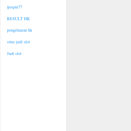
ijospin77
RESULT HK
pengeluaran hk
situs judi slot
Judi slot