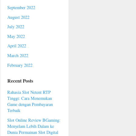
September 2022
August 2022
July 2022
May 2022
April 2022
March 2022
February 2022
Recent Posts
Rahasia Slot Netent RTP
Tinggi: Cara Menemukan
Game dengan Pembayaran
Terbaik
Slot Online Review BGaming:
Menyelam Lebih Dalam ke
Dunia Permainan Slot Digital