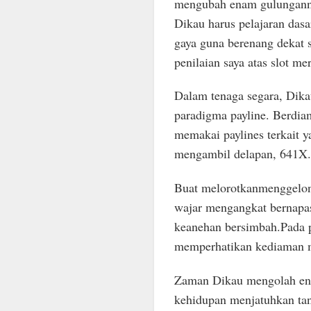
mengubah enam gulunganny
Dikau harus pelajaran das
gaya guna berenang dekat 
penilaian saya atas slot me
Dalam tenaga segara, Dika
paradigma payline. Berdia
memakai paylines terkait 
mengambil delapan, 641X.
Buat melorotkanmenggelong
wajar mengangkat bernapa
keanehan bersimbah.Pada pu
memperhatikan kediaman m
Zaman Dikau mengolah enam
kehidupan menjatuhkan tan