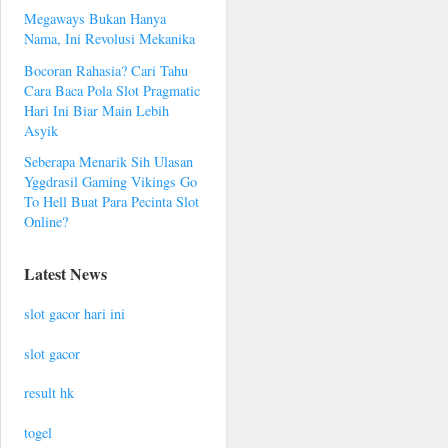
Megaways Bukan Hanya
Nama, Ini Revolusi Mekanika
Bocoran Rahasia? Cari Tahu
Cara Baca Pola Slot Pragmatic
Hari Ini Biar Main Lebih
Asyik
Seberapa Menarik Sih Ulasan
Yggdrasil Gaming Vikings Go
To Hell Buat Para Pecinta Slot
Online?
Latest News
slot gacor hari ini
slot gacor
result hk
togel