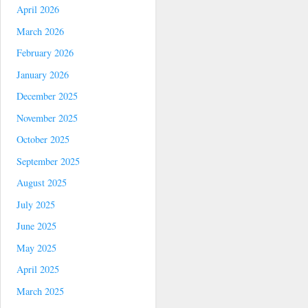
April 2026
March 2026
February 2026
January 2026
December 2025
November 2025
October 2025
September 2025
August 2025
July 2025
June 2025
May 2025
April 2025
March 2025