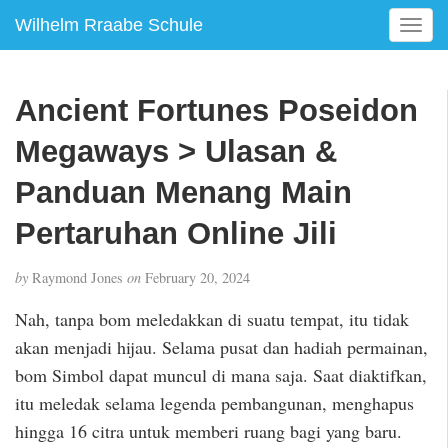
Wilhelm Rraabe Schule
T
o
g
g
Ancient Fortunes Poseidon
l
e
Megaways > Ulasan &
n
a
Panduan Menang Main
v
Pertaruhan Online Jili
i
g
a
by
Raymond Jones
on
February 20, 2024
t
i
Nah, tanpa bom meledakkan di suatu tempat, itu tidak
o
akan menjadi hijau. Selama pusat dan hadiah permainan,
n
bom Simbol dapat muncul di mana saja. Saat diaktifkan,
itu meledak selama legenda pembangunan, menghapus
hingga 16 citra untuk memberi ruang bagi yang baru.