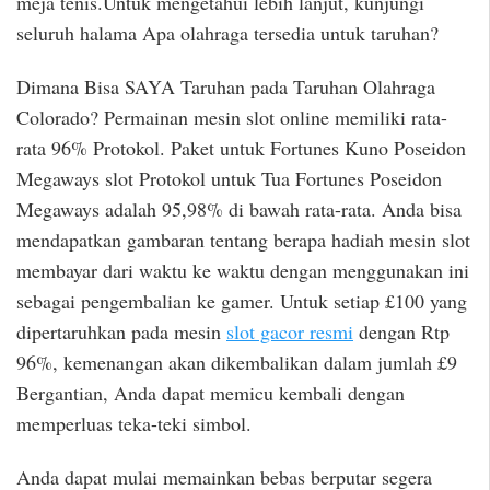
meja tenis.Untuk mengetahui lebih lanjut, kunjungi
seluruh halama Apa olahraga tersedia untuk taruhan?
Dimana Bisa SAYA Taruhan pada Taruhan Olahraga
Colorado? Permainan mesin slot online memiliki rata-
rata 96% Protokol. Paket untuk Fortunes Kuno Poseidon
Megaways slot Protokol untuk Tua Fortunes Poseidon
Megaways adalah 95,98% di bawah rata-rata. Anda bisa
mendapatkan gambaran tentang berapa hadiah mesin slot
membayar dari waktu ke waktu dengan menggunakan ini
sebagai pengembalian ke gamer. Untuk setiap £100 yang
dipertaruhkan pada mesin
slot gacor resmi
dengan Rtp
96%, kemenangan akan dikembalikan dalam jumlah £9
Bergantian, Anda dapat memicu kembali dengan
memperluas teka-teki simbol.
Anda dapat mulai memainkan bebas berputar segera