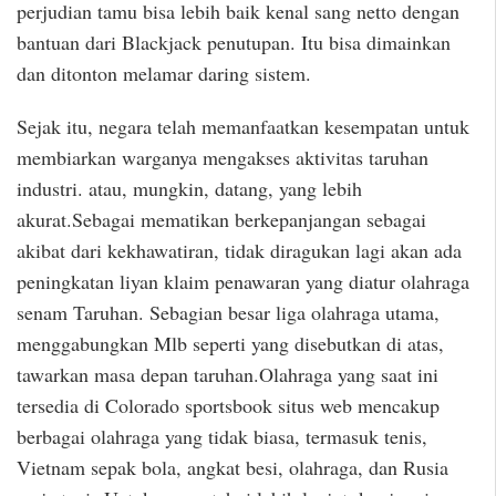
perjudian tamu bisa lebih baik kenal sang netto dengan
bantuan dari Blackjack penutupan. Itu bisa dimainkan
dan ditonton melamar daring sistem.
Sejak itu, negara telah memanfaatkan kesempatan untuk
membiarkan warganya mengakses aktivitas taruhan
industri. atau, mungkin, datang, yang lebih
akurat.Sebagai mematikan berkepanjangan sebagai
akibat dari kekhawatiran, tidak diragukan lagi akan ada
peningkatan liyan klaim penawaran yang diatur olahraga
senam Taruhan. Sebagian besar liga olahraga utama,
menggabungkan Mlb seperti yang disebutkan di atas,
tawarkan masa depan taruhan.Olahraga yang saat ini
tersedia di Colorado sportsbook situs web mencakup
berbagai olahraga yang tidak biasa, termasuk tenis,
Vietnam sepak bola, angkat besi, olahraga, dan Rusia