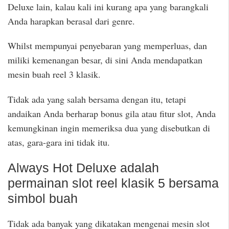
Deluxe lain, kalau kali ini kurang apa yang barangkali
Anda harapkan berasal dari genre.
Whilst mempunyai penyebaran yang memperluas, dan
miliki kemenangan besar, di sini Anda mendapatkan
mesin buah reel 3 klasik.
Tidak ada yang salah bersama dengan itu, tetapi
andaikan Anda berharap bonus gila atau fitur slot, Anda
kemungkinan ingin memeriksa dua yang disebutkan di
atas, gara-gara ini tidak itu.
Always Hot Deluxe adalah
permainan slot reel klasik 5 bersama
simbol buah
Tidak ada banyak yang dikatakan mengenai mesin slot