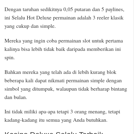
Dengan taruhan sedikitnya 0,05 putaran dan 5 paylines,
ini Selalu Hot Deluxe permainan adalah 3 reeler klasik
yang cukup dan simple.
Mereka yang ingin coba permainan slot untuk pertama
kalinya bisa lebih tidak baik daripada memberikan ini
spin.
Bahkan mereka yang telah ada di lebih kurang blok
beberapa kali dapat nikmati permainan simple dengan
simbol yang ditumpuk, walaupun tidak berharap bintang
dan bulan.
Ini tidak miliki apa-apa tetapi 3 orang menang, tetapi
kadang-kadang itu semua yang Anda butuhkan.