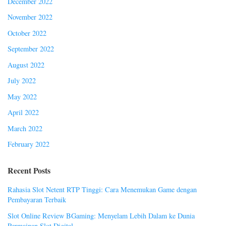
December 2022
November 2022
October 2022
September 2022
August 2022
July 2022
May 2022
April 2022
March 2022
February 2022
Recent Posts
Rahasia Slot Netent RTP Tinggi: Cara Menemukan Game dengan
Pembayaran Terbaik
Slot Online Review BGaming: Menyelam Lebih Dalam ke Dunia
Permainan Slot Digital