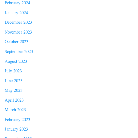
February 2024
January 2024
December 2023
November 2023
October 2023
September 2023
August 2023
July 2023
June 2023
May 2023
April 2023
March 2023
February 2023
January 2023