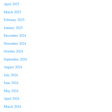
April 2025
March 2025
February 2025
January 2025
December 2024
November 2024
October 2024
September 2024
August 2024
July 2024
June 2024
May 2024
April 2024
March 2024