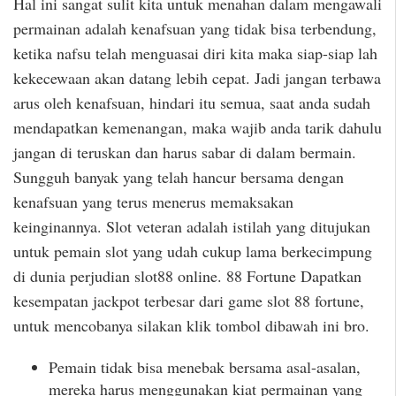
Hal ini sangat sulit kita untuk menahan dalam mengawali
permainan adalah kenafsuan yang tidak bisa terbendung,
ketika nafsu telah menguasai diri kita maka siap-siap lah
kekecewaan akan datang lebih cepat. Jadi jangan terbawa
arus oleh kenafsuan, hindari itu semua, saat anda sudah
mendapatkan kemenangan, maka wajib anda tarik dahulu
jangan di teruskan dan harus sabar di dalam bermain.
Sungguh banyak yang telah hancur bersama dengan
kenafsuan yang terus menerus memaksakan
keinginannya. Slot veteran adalah istilah yang ditujukan
untuk pemain slot yang udah cukup lama berkecimpung
di dunia perjudian slot88 online. 88 Fortune Dapatkan
kesempatan jackpot terbesar dari game slot 88 fortune,
untuk mencobanya silakan klik tombol dibawah ini bro.
Pemain tidak bisa menebak bersama asal-asalan,
mereka harus menggunakan kiat permainan yang