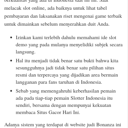
melacak slot online, ada baiknya untuk lihat tabel
pembayaran dan laksanakan riset mengenai game terbaik
untuk dimainkan sebelum menyerahkan duit Anda.
Izinkan kami terlebih dahulu memahami ide slot
demo yang pada mulanya menyelidiki subjek secara
langsung.
Hal itu menjadi tidak benar satu bukti bahwa kita
sesungguhnya jadi tidak benar satu pilihan situs
resmi dan terpercaya yang dijadikan area bermain
langganan para fans taruhan di Indonesia.
Sebab yang memengahruhi keberhasilan pemain
ada pada tiap-tiap pemain Slotter Indonesia itu
sendiri, bersama dengan mempunyai kekuatan
membaca Situs Gacor Hari Ini.
Adanya sistem yang terdapat di website judi Bonanza ini