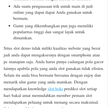
Ada suatu penguasaan trik untuk main di judi
online yang dapat dapat Anda gunakan untuk
bermain.
Game yang dikembangkan pun juga memiliki
popularitas tinggi dan sangat layak untuk
dimainkan.
Situs slot demo tidak miliki kualitas website yang berat
jadi anda dapat mengaksesnya dengan smartphone atau
pc manapun saja. Anda harus punya cadangan pola gacor
lainnya apabila pola yang anda slot gunakan tidak efisien.
Selain itu anda bisa bermain bersama dengan enjoy dan
menarik ulur game yang anda mainkan. Dengan
mendapatkan knowledge
slot hoki
prediksi slot setiap
hari bakal amat memudahkan member pemain slot
mendapatkan peluang untuk menang secara maksimal.