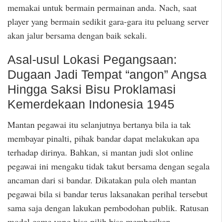
memakai untuk bermain permainan anda. Nach, saat
player yang bermain sedikit gara-gara itu peluang server
akan jalur bersama dengan baik sekali.
Asal-usul Lokasi Pegangsaan:
Dugaan Jadi Tempat “angon” Angsa
Hingga Saksi Bisu Proklamasi
Kemerdekaan Indonesia 1945
Mantan pegawai itu selanjutnya bertanya bila ia tak
membayar pinalti, pihak bandar dapat melakukan apa
terhadap dirinya. Bahkan, si mantan judi slot online
pegawai ini mengaku tidak takut bersama dengan segala
ancaman dari si bandar. Dikatakan pula oleh mantan
pegawai bila si bandar terus laksanakan perihal tersebut
sama saja dengan lakukan pembodohan publik. Ratusan
model game yang bisa pilih bisa memberikan