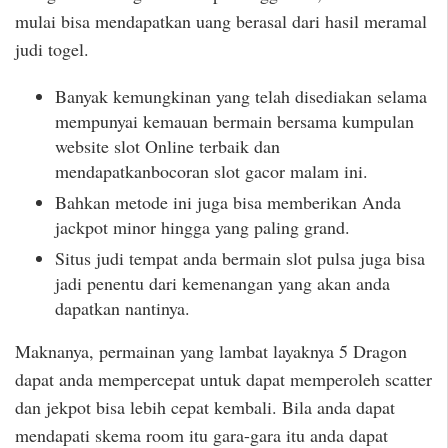
mulai bisa mendapatkan uang berasal dari hasil meramal
judi togel.
Banyak kemungkinan yang telah disediakan selama
mempunyai kemauan bermain bersama kumpulan
website slot Online terbaik dan
mendapatkanbocoran slot gacor malam ini.
Bahkan metode ini juga bisa memberikan Anda
jackpot minor hingga yang paling grand.
Situs judi tempat anda bermain slot pulsa juga bisa
jadi penentu dari kemenangan yang akan anda
dapatkan nantinya.
Maknanya, permainan yang lambat layaknya 5 Dragon
dapat anda mempercepat untuk dapat memperoleh scatter
dan jekpot bisa lebih cepat kembali. Bila anda dapat
mendapati skema room itu gara-gara itu anda dapat