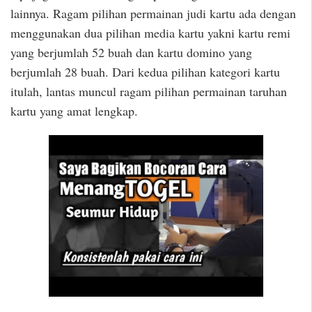
lainnya. Ragam pilihan permainan judi kartu ada dengan
menggunakan dua pilihan media kartu yakni kartu remi
yang berjumlah 52 buah dan kartu domino yang
berjumlah 28 buah. Dari kedua pilihan kategori kartu
itulah, lantas muncul ragam pilihan permainan taruhan
kartu yang amat lengkap.