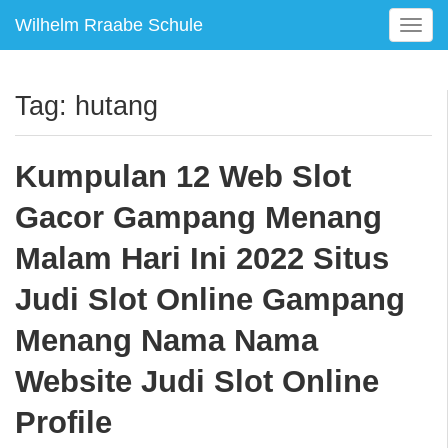
Wilhelm Rraabe Schule
T
o
g
g
Tag:
hutang
l
e
n
Kumpulan 12 Web Slot
a
v
Gacor Gampang Menang
i
g
Malam Hari Ini 2022 Situs
a
Judi Slot Online Gampang
t
i
Menang Nama Nama
o
n
Website Judi Slot Online
Profile