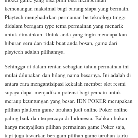
kemenangan maksimal bagi barang siapa yang bermain.
Playtech menghadirkan permainan berteknologi tinggi
didalam beragam type tema permainan yang menarik
untuk dimainkan. Untuk anda yang ingin mendapatkan
hiburan seru dan tidak buat anda bosan, game dari
playtech adalah pilihannya.
Sehingga di dalam rentan sebagian tahun permainan ini
mulai dilupakan dan hilang nama besarnya. Ini adalah di
antara cara mengantisipasi kekalah member slot resmi
supaya dapat menjadikan potensi bagi pemain untuk
meraup keuntungan yang besar. IDN POKER merupakan
pilihan platform game taruhan judi online Poker online
paling baik dan terpercaya di Indonesia. Bahkan bukan
hanya menyajikan pilihan permainan game Poker saja,
tapi juga tawarkan beragam pilihan game taruhan kartu