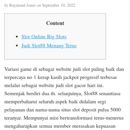
by
Raymond Jones
on
September 10, 2022
Content
Slot Online Rtg Slots
Judi Slot88 Menang Terus
Variasi game di sebagai website judi slot paling baik dan
terpercaya no 1 kerap kasih jackpot progresif terbesar
melalui sebagai website judi slot gacor hari ini.
Semenjak berdiri dua th. selanjutnya, Slot88 senantiasa
memperbaharui seluruh aspek baik didalam segi
pelayanan dan nama-nama situs slot deposit pulsa 5000
teranyar. Mempunyai misi bertransformasi terus-menerus
mengaharapkan semua member merasakan kepuasan