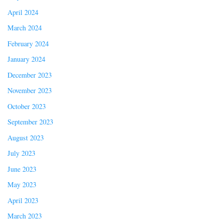
April 2024
March 2024
February 2024
January 2024
December 2023
November 2023
October 2023
September 2023
August 2023
July 2023
June 2023
May 2023
April 2023
March 2023