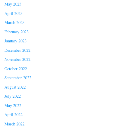
May 2023
April 2023
March 2023
February 2023
January 2023
December 2022
November 2022
October 2022
September 2022
August 2022
July 2022
May 2022
April 2022
March 2022