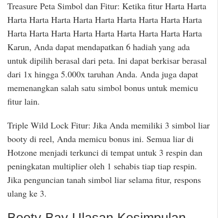
Treasure Peta Simbol dan Fitur: Ketika fitur Harta Harta
Harta Harta Harta Harta Harta Harta Harta Harta Harta
Harta Harta Harta Harta Harta Harta Harta Harta Harta
Karun, Anda dapat mendapatkan 6 hadiah yang ada
untuk dipilih berasal dari peta. Ini dapat berkisar berasal
dari 1x hingga 5.000x taruhan Anda. Anda juga dapat
memenangkan salah satu simbol bonus untuk memicu
fitur lain.
Triple Wild Lock Fitur: Jika Anda memiliki 3 simbol liar
booty di reel, Anda memicu bonus ini. Semua liar di
Hotzone menjadi terkunci di tempat untuk 3 respin dan
peningkatan multiplier oleh 1 sehabis tiap tiap respin.
Jika penguncian tanah simbol liar selama fitur, respons
ulang ke 3.
Booty Bay Ulasan Kesimpulan