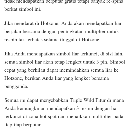
tidak mendapatkan berputar gratis tetapi banyak re-spins
berkat simbol ini.
Jika mendarat di Hotzone, Anda akan mendapatkan liar
berjalan bersama dengan peningkatan multiplier untuk
respin tak terbatas selama tinggal di Hotzone.
Jika Anda mendapatkan simbol liar terkunci, di sisi lain,
semua simbol liar akan tetap lengket untuk 3 pin. Simbol
cepat yang berkilau dapat memindahkan semua liar ke
Hotzone, berikan Anda liar yang lengket bersama
pengganda.
Semua ini dapat menyebabkan Triple Wild Fitur di mana
Anda kemungkinan mendapatkan 3 respin dengan liar
terkunci di zona hot spot dan menaikkan multiplier pada
tiap-tiap berputar.