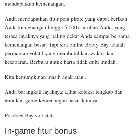
mendapatkan kemenangan.
Anda mendapatkan fitur peta pirate yang dapat berikan
Anda kemenangan hingga 5.000x taruhan Anda, yang
terasa layaknya yang paling dekat Anda sampai bersama
kemenangan besar. Tapi slot online Booty Bay adalah
permainan volatil yang membutuhkan waktu dan
kesabaran. Berburu untuk harta tidak dulu mudah.
Kita kemungkinan masih agak atau .
Anda barangkali layaknya: Lihat koleksi lengkap dan
temukan game kemenangan besar lainnya.
Pokédex Bay slot stats
In-game fitur bonus